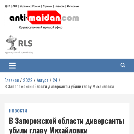
Перейти
к
содержимому
Антимайдан: Гражданская война
На сайте 'Антимайдан' вы найдете самые свежие новости и аналитику о
гражданской войне на Украине, включая события в Новороссии, ДНР,
на Украине
ЛНР и других регионах.
Главная
2022
Август
24
В Запорожской области диверсанты убили главу Михайловки
НОВОСТИ
В Запорожской области диверсанты
убили главу Михайловки