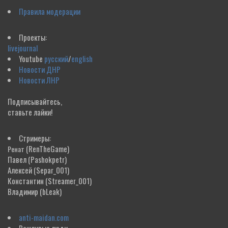
Правила модерации
Проекты:
livejournal
Youtube
русский
/
english
Новости ДНР
Новости ЛНР
Подписывайтесь,
ставьте лайки!
Стримеры:
(RenTheGame)
Ренат
Павел
(Pashokpetr)
Алексей
(Separ_001)
Константин
(Streamer_001)
Владимир
(bLeak)
anti-maidan.com
Вежливые люди