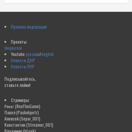
Правила модерации
Проекты:
livejournal
Youtube
русский
/
english
Новости ДНР
Новости ЛНР
Подписывайтесь,
ставьте лайки!
Стримеры:
(RenTheGame)
Ренат
Павел
(Pashokpetr)
Алексей
(Separ_001)
Константин
(Streamer_001)
Владимир
(bLeak)