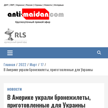
Перейти
к
содержимому
Антимайдан: Гражданская война
На сайте 'Антимайдан' вы найдете самые свежие новости и аналитику о
гражданской войне на Украине, включая события в Новороссии, ДНР,
на Украине
ЛНР и других регионах.
Главная
2022
Март
17
В Америке украли бронежилеты, приготовленные для Украины
НОВОСТИ
В Америке украли бронежилеты,
приготовленные для Украины