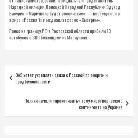
от националистов, заявил официальный представитель
Народной милиции Донецкой Народной Республики Эдуард
Басурин. «Мариуполь будет российским», — пообещал он в
эфире «Россия 1» и медиаплатформе «Смотрим».
Ранее на границу РФ в Ростовской области прибыли 13
автобусов с 300 беженцами из Мариуполя.
Навигация
ОАЭ хотят укреплять связи с Россией по энерго- и
по
продбезопасности
записям
Поляки начали «прокачивать» тему миротворческого
контингента на Украине