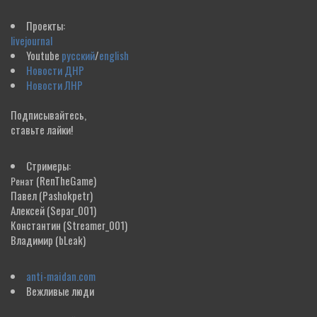
Проекты:
livejournal
Youtube
русский
/
english
Новости ДНР
Новости ЛНР
Подписывайтесь,
ставьте лайки!
Стримеры:
(RenTheGame)
Ренат
Павел
(Pashokpetr)
Алексей
(Separ_001)
Константин
(Streamer_001)
Владимир
(bLeak)
anti-maidan.com
Вежливые люди