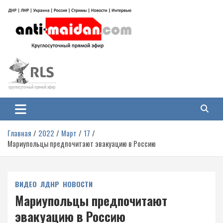
Перейти
к
содержимому
Антимайдан: Гражданская война
На сайте 'Антимайдан' вы найдете самые свежие новости и аналитику о
гражданской войне на Украине, включая события в Новороссии, ДНР,
на Украине
ЛНР и других регионах.
Главная
2022
Март
17
Мариупольцы предпочитают эвакуацию в Россию
ВИДЕО
ЛДНР
НОВОСТИ
Мариупольцы предпочитают
эвакуацию в Россию