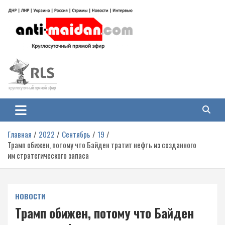
Перейти
к
содержимому
Антимайдан: Гражданская война
На сайте 'Антимайдан' вы найдете самые свежие новости и аналитику о
гражданской войне на Украине, включая события в Новороссии, ДНР,
на Украине
ЛНР и других регионах.
Главная
2022
Сентябрь
19
Трамп обижен, потому что Байден тратит нефть из созданного
им стратегического запаса
НОВОСТИ
Трамп обижен, потому что Байден