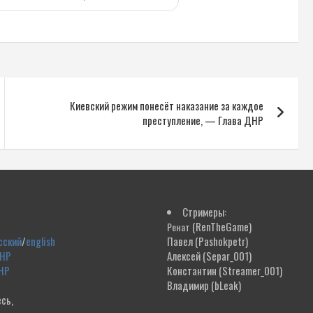
Киевский режим понесёт наказание за каждое
преступление, — Глава ДНР
Стримеры:
(RenTheGame)
Ренат
сский
/
english
Павел
(Pashokpetr)
ДНР
Алексей
(Separ_001)
НР
Константин
(Streamer_001)
Владимир
(bLeak)
сь,