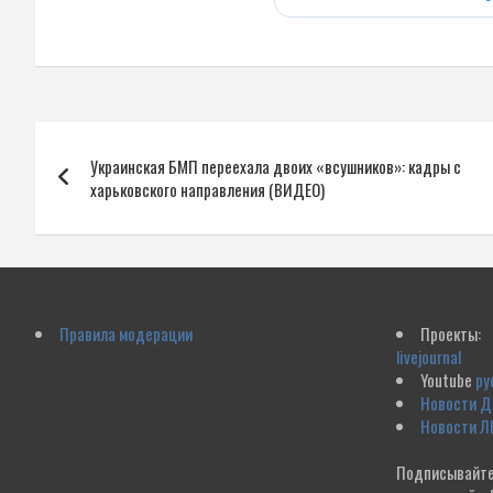
Навигация
Украинская БМП переехала двоих «всушников»: кадры с
по
харьковского направления (ВИДЕО)
записям
Правила модерации
Проекты:
livejournal
Youtube
ру
Новости 
Новости Л
Подписывайте