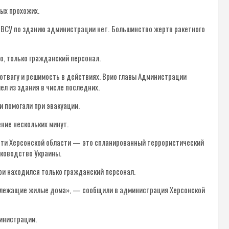
ых прохожих.
 ВСУ по зданию администрации нет.
Большинство жертв ракетного
, только гражданский персонал.
отвагу и решимость в действиях. Врио главы Администрации
ел из здания в числе последних.
 помогали при эвакуации.
ние нескольких минут.
сти Херсонской области — это спланированный террористический
уководство Украины.
ри находился только гражданский персонал.
излежащие жилые дома», — сообщили в администрация Херсонской
министрации.