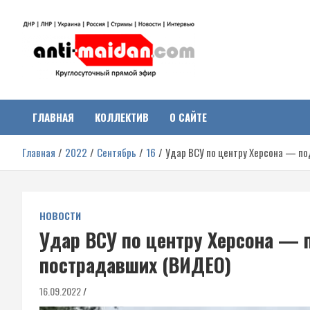
Перейти
к
содержимому
Антимайдан:
На сайте 'Антимайдан' вы найдете самые свежие новости и аналитик
о гражданской войне на Украине, включая события в Новороссии,
ДНР, ЛНР и других регионах.
ГЛАВНАЯ
КОЛЛЕКТИВ
О САЙТЕ
Гражданская война на
Главная
2022
Сентябрь
16
Удар ВСУ по центру Херсона — по
Украине
НОВОСТИ
Удар ВСУ по центру Херсона — 
пострадавших (ВИДЕО)
16.09.2022