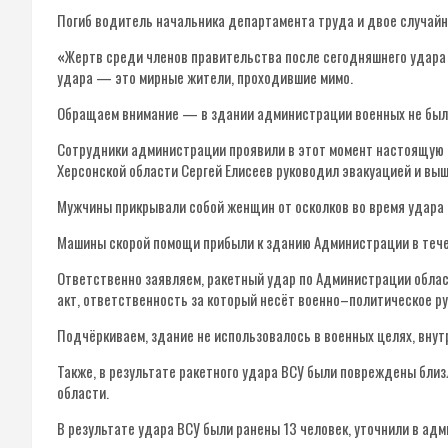
Погиб водитель начальника департамента труда и двое случайн
«
Жертв среди членов правительства после сегодняшнего удара
удара — это мирные жители, проходившие мимо.
Обращаем внимание — в здании администрации военных не было
Сотрудники администрации проявили в этот момент настоящую 
Херсонской области Сергей Елисеев руководил эвакуацией и выш
Мужчины прикрывали собой женщин от осколков во время удара и
Машины скорой помощи прибыли к зданию Администрации в тече
Ответственно заявляем, ракетный удар по Администрации обла
акт, ответственность за который несёт военно–политическое р
Подчёркиваем, здание не использовалось в военных целях, внут
Также, в результате ракетного удара ВСУ были повреждены бл
области.
В результате удара ВСУ были ранены 13 человек, уточнили в ад