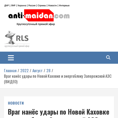
Перейти
к
содержимому
Антимайдан: Гражданская война
На сайте 'Антимайдан' вы найдете самые свежие новости и аналитику о
гражданской войне на Украине, включая события в Новороссии, ДНР,
на Украине
ЛНР и других регионах.
Главная
2022
Август
28
Враг нанёс удары по Новой Каховке и энергоблоку Запорожской АЭС
(ВИДЕО)
НОВОСТИ
Враг нанёс удары по Новой Каховке