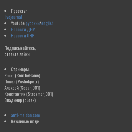
Проекты:
livejournal
Youtube
русский
/
english
Новости ДНР
Новости ЛНР
Подписывайтесь,
ставьте лайки!
Стримеры:
(RenTheGame)
Ренат
Павел
(Pashokpetr)
Алексей
(Separ_001)
Константин
(Streamer_001)
Владимир
(bLeak)
anti-maidan.com
Вежливые люди