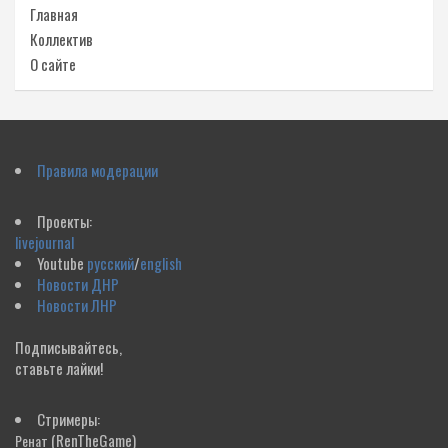
Главная
Коллектив
О сайте
Правила модерации
Проекты:
livejournal
Youtube
русский
/
english
Новости ДНР
Новости ЛНР
Подписывайтесь,
ставьте лайки!
Стримеры:
(RenTheGame)
Ренат