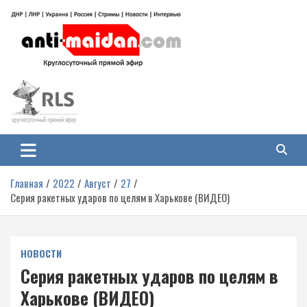
Перейти
к
содержимому
Антимайдан: Гражданская война
На сайте 'Антимайдан' вы найдете самые свежие новости и аналитику о
гражданской войне на Украине, включая события в Новороссии, ДНР,
на Украине
ЛНР и других регионах.
Главная
2022
Август
27
Серия ракетных ударов по целям в Харькове (ВИДЕО)
НОВОСТИ
Серия ракетных ударов по целям в
Харькове (ВИДЕО)