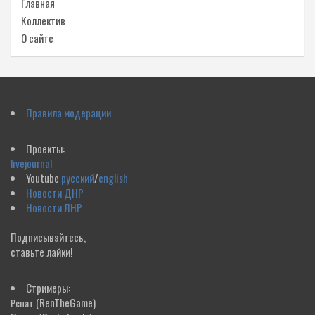
Главная
Коллектив
О сайте
Правила модерации
Проекты:
livejournal
Youtube
русский
/
english
Новости ДНР
Новости ЛНР
Подписывайтесь,
ставьте лайки!
Стримеры:
(RenTheGame)
Ренат