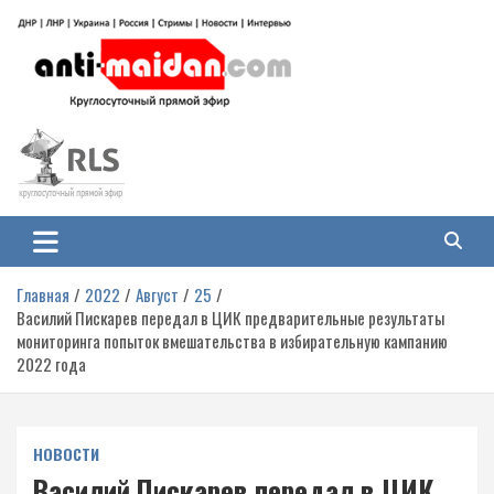
Перейти
к
содержимому
Антимайдан: Гражданская война
На сайте 'Антимайдан' вы найдете самые свежие новости и аналитику о
гражданской войне на Украине, включая события в Новороссии, ДНР,
на Украине
ЛНР и других регионах.
Главная
2022
Август
25
Василий Пискарев передал в ЦИК предварительные результаты
мониторинга попыток вмешательства в избирательную кампанию
2022 года
НОВОСТИ
Василий Пискарев передал в ЦИК