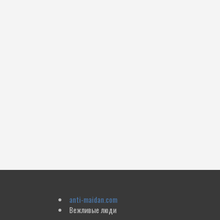
anti-maidan.com
Вежливые люди