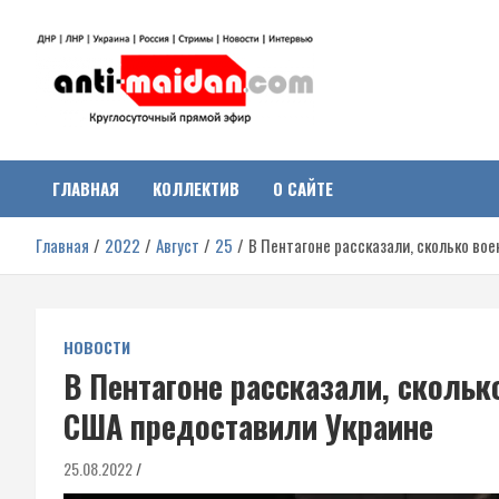
Перейти
к
содержимому
Антимайдан:
На сайте 'Антимайдан' вы найдете самые свежие новости и аналитик
о гражданской войне на Украине, включая события в Новороссии,
ДНР, ЛНР и других регионах.
ГЛАВНАЯ
КОЛЛЕКТИВ
О САЙТЕ
Гражданская война на
Главная
2022
Август
25
В Пентагоне рассказали, сколько во
Украине
НОВОСТИ
В Пентагоне рассказали, скольк
США предоставили Украине
25.08.2022