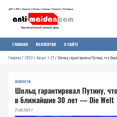
Перейти
к
содержимому
Антимайдан:
На сайте 'Антимайдан' вы найдете самые свежие новости и аналитик
о гражданской войне на Украине, включая события в Новороссии,
ДНР, ЛНР и других регионах.
ГЛАВНАЯ
КОЛЛЕКТИВ
О САЙТЕ
Гражданская война на
Главная
2022
Август
21
Шольц гарантировал Путину, что Укра
Украине
НОВОСТИ
Шольц гарантировал Путину, что
в ближайшие 30 лет — Die Welt
21.08.2022