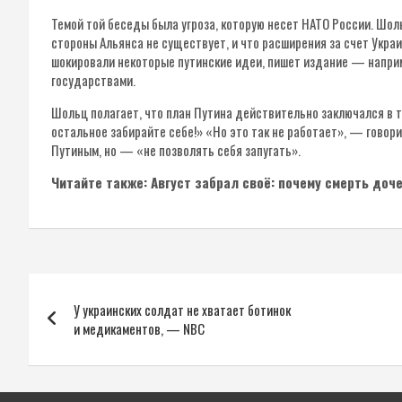
Темой той беседы была угроза, которую несет НАТО России. Шол
стороны Альянса не существует, и что расширения за счет Украи
шокировали некоторые путинские идеи, пишет издание — напри
государствами.
Шольц полагает, что план Путина действительно заключался в то
остальное забирайте себе!» «Но это так не работает», — говори
Путиным, но — «не позволять себя запугать».
Читайте также: Август забрал своё: почему смерть доч
Навигация
У украинских солдат не хватает ботинок
по
и медикаментов, — NBC
записям