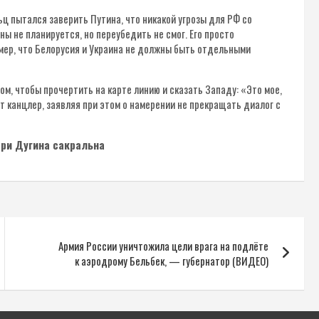
ьц пытался заверить Путина, что никакой угрозы для РФ со
ны не планируется, но переубедить не смог. Его просто
мер, что Белорусия и Украина не должны быть отдельными
м, чтобы прочертить на карте линию и сказать Западу: «Это мое,
т канцлер, заявляя при этом о намерении не прекращать диалог с
ери Дугина сакральна
Армия России уничтожила цели врага на подлёте
к аэродрому Бельбек, — губернатор (ВИДЕО)