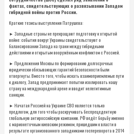
фактах, свидетельствующих о развязывании Западом
гибридной войны против России.
Краткие тезисы выступления Патрушева:
► Западные страны не прекращают подготовку к открытой
войне: события вокруг Украины свидетельствуют о
балансировании Запада на грани между гибридными
действиями и открытым вооружённым конфликтом с Россией.
► Предложения Москвы по формированию долгосрочных
юридически обязывающих гарантий безопасности были
отвергнуты. Вместо того, чтобы искать взаимоприемлемые пути
к диалогу, Запад предпринимает попытки изолировать нашу
страну на международной арене и вводит нелегитимные
санкции.
► Начатая Россией на Украине СВО является только
предлогом, для того чтобы раскручивать беспрецедентную
глобальную антироссийскую кампанию. РФ ведёт борьбу именно
с марионеточным киевским режимом, пришедшим к власти в
результате организованного западниками госпереворота в 2014