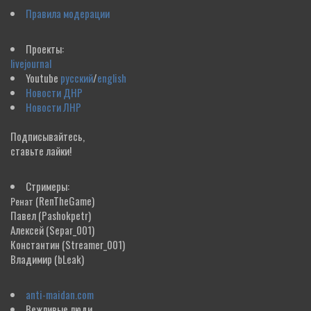
Правила модерации
Проекты:
livejournal
Youtube
русский
/
english
Новости ДНР
Новости ЛНР
Подписывайтесь,
ставьте лайки!
Стримеры:
(RenTheGame)
Ренат
Павел
(Pashokpetr)
Алексей
(Separ_001)
Константин
(Streamer_001)
Владимир
(bLeak)
anti-maidan.com
Вежливые люди