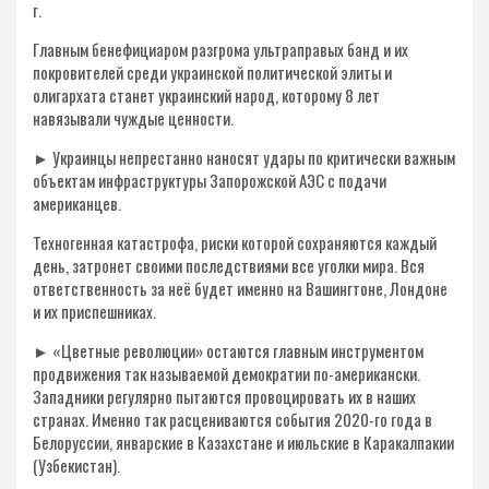
г.
Главным бенефициаром разгрома ультраправых банд и их
покровителей среди украинской политической элиты и
олигархата станет украинский народ, которому 8 лет
навязывали чуждые ценности.
► Украинцы непрестанно наносят удары по критически важным
объектам инфраструктуры Запорожской АЭС с подачи
американцев.
Техногенная катастрофа, риски которой сохраняются каждый
день, затронет своими последствиями все уголки мира. Вся
ответственность за неё будет именно на Вашингтоне, Лондоне
и их приспешниках.
► «Цветные революции» остаются главным инструментом
продвижения так называемой демократии по-американски.
Западники регулярно пытаются провоцировать их в наших
странах. Именно так расцениваются события 2020-го года в
Белоруссии, январские в Казахстане и июльские в Каракалпакии
(Узбекистан).