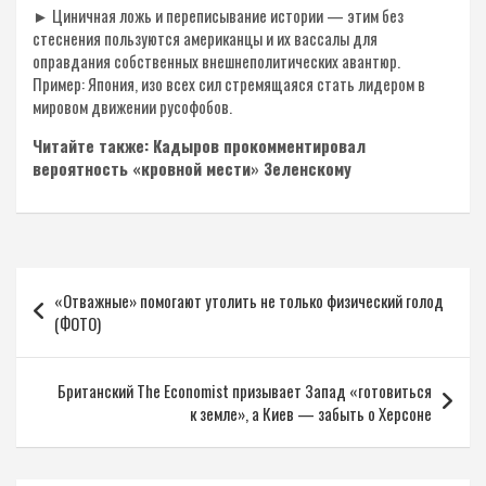
► Циничная ложь и переписывание истории — этим без
стеснения пользуются американцы и их вассалы для
оправдания собственных внешнеполитических авантюр.
Пример: Япония, изо всех сил стремящаяся стать лидером в
мировом движении русофобов.
Читайте также: Кадыров прокомментировал
вероятность «кровной мести» Зеленскому
Навигация
«Отважные» помогают утолить не только физический голод
по
(ФОТО)
записям
Британский The Economist призывает Запад «готовиться
к земле», а Киев — забыть о Херсоне