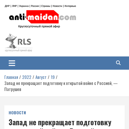
Перейти
к
содержимому
Антимайдан: Гражданская война
На сайте 'Антимайдан' вы найдете самые свежие новости и аналитику о
гражданской войне на Украине, включая события в Новороссии, ДНР,
на Украине
ЛНР и других регионах.
Главная
2022
Август
19
Запад не прекращает подготовку к открытой войне с Россией, —
Патрушев
НОВОСТИ
Запад не прекращает подготовку