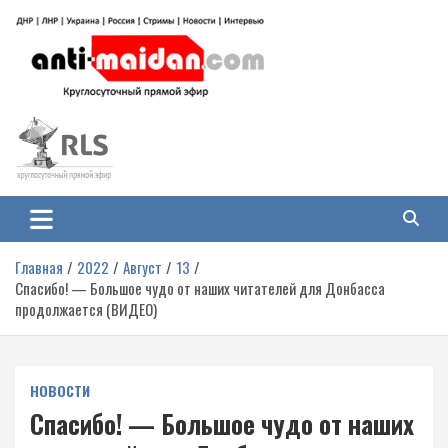
Перейти
к
содержимому
Антимайдан: Гражданская война
На сайте 'Антимайдан' вы найдете самые свежие новости и аналитику о
гражданской войне на Украине, включая события в Новороссии, ДНР,
на Украине
ЛНР и других регионах.
Главная
2022
Август
13
Спасибо! — Большое чудо от наших читателей для Донбасса
продолжается (ВИДЕО)
НОВОСТИ
Спасибо! — Большое чудо от наших