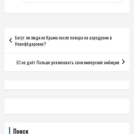
Навигация
Бегут ли люди из Крыма после пожара на аэродроме в
по
Новофёдоровке?
записям
ЕС не даёт Польше реализовать свои имперские амбиции
Поиск