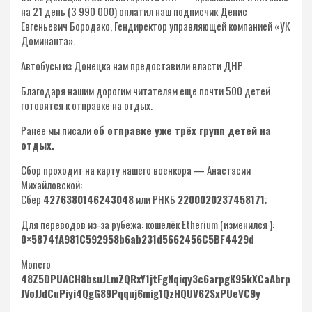
на 21 день (3 990 000) оплатил наш подписчик Денис
Евгеньевич Бородако, Гендиректор управляющей компанией «УК
Доминанта».
Автобусы из Донецка нам предоставили власти ДНР.
Благодаря нашим дорогим читателям еще почти 500 детей
готовятся к отправке на отдых.
Ранее мы писали
об отправке уже трёх групп детей на
отдых.
Сбор проходит на карту нашего военкора — Анастасии
Михайловской:
Сбер
4276380146243048
или РНКБ
2200020237458171
;
Для переводов из-за рубежа: кошелёк Etherium (изменился ):
0×5874fA981C592958b6ab231d5662456C5BF4429d
Monero
48Z5DPUACH8bsuJLmZQRxY1jtFgNqiqy3c6arpgK95kXCaAbrp
JVoJJdCuPiyi4QgG89Pqquj6mig1QzHQUV62SxPUeVC9y