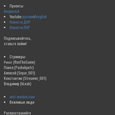
Проекты:
livejournal
Youtube
русский
/
english
Новости ДНР
Новости ЛНР
Подписывайтесь,
ставьте лайки!
Стримеры:
(RenTheGame)
Ренат
Павел
(Pashokpetr)
Алексей
(Separ_001)
Константин
(Streamer_001)
Владимир
(bLeak)
anti-maidan.com
Вежливые люди
Распространяйте