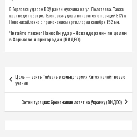
В Горловке ударом ВСУ ранен мужчина на ул. Полетаева. Также
враг ведёт обстрел Еленовки: удары наносятся с позиций ВСУ в
Новомихайловке с применением артиллерии калибра 152 мм.
Читайте также: Нанесён удар «Искандерами» по целям
в Харькове и пригородам (ВИДЕО)
Навигация
Цель — взять Тайвань в кольцо: армия Китая начнёт новые
по
учения
записям
Сотни турецких бронемашин летят на Украину (ВИДЕО)