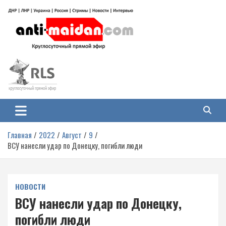
Перейти
к
содержимому
Антимайдан: Гражданская война
На сайте 'Антимайдан' вы найдете самые свежие новости и аналитику о
гражданской войне на Украине, включая события в Новороссии, ДНР,
на Украине
ЛНР и других регионах.
Главная
2022
Август
9
ВСУ нанесли удар по Донецку, погибли люди
НОВОСТИ
ВСУ нанесли удар по Донецку,
погибли люди