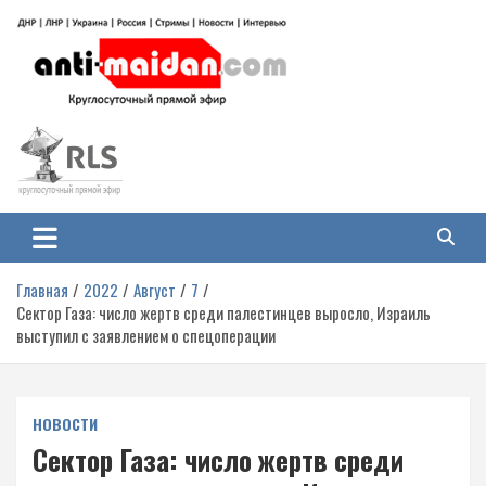
Перейти
к
содержимому
Антимайдан: Гражданская война
На сайте 'Антимайдан' вы найдете самые свежие новости и аналитику о
гражданской войне на Украине, включая события в Новороссии, ДНР,
на Украине
ЛНР и других регионах.
Главная
2022
Август
7
Сектор Газа: число жертв среди палестинцев выросло, Израиль
выступил с заявлением о спецоперации
НОВОСТИ
Сектор Газа: число жертв среди