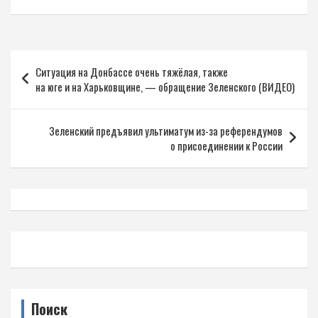
Навигация
Ситуация на Донбассе очень тяжёлая, также
по
на юге и на Харьковщине, — обращение Зеленского (ВИДЕО)
записям
Зеленский предъявил ультиматум из-за референдумов
о присоединении к России
Поиск