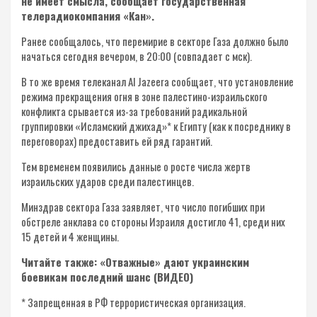
не имеет смысла, сообщает государственная
телерадиокомпания «Кан».
Ранее сообщалось, что перемирие в секторе Газа должно было
начаться сегодня вечером, в 20:00 (совпадает с мск).
В то же время телеканал Al Jazeera сообщает, что установление
режима прекращения огня в зоне палестино-израильского
конфликта срывается из-за требований радикальной
группировки «Исламский джихад»* к Египту (как к посреднику в
переговорах) предоставить ей ряд гарантий.
Тем временем появились данные о росте числа жертв
израильских ударов среди палестинцев.
Минздрав сектора Газа заявляет, что число погибших при
обстреле анклава со стороны Израиля достигло 41, среди них
15 детей и 4 женщины.
Читайте также: «Отважные» дают украинским
боевикам последний шанс (ВИДЕО)
* Запрещенная в РФ террористическая организация.