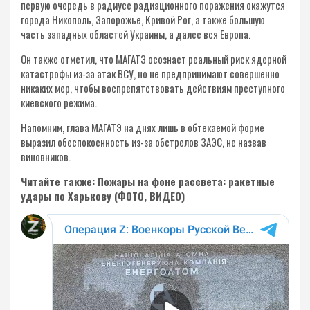
первую очередь в радиусе радиационного поражения окажутся
города Никополь, Запорожье, Кривой Рог, а также большую
часть западных областей Украины, а далее вся Европа.
Он также отметил, что МАГАТЭ осознает реальный риск ядерной
катастрофы из-за атак ВСУ, но не предпринимают совершенно
никаких мер, чтобы воспрепятствовать действиям преступного
киевского режима.
Напомним, глава МАГАТЭ на днях лишь в обтекаемой форме
выразил обеспокоенность из-за обстрелов ЗАЭС, не назвав
виновников.
Читайте также: Пожары на фоне рассвета: ракетные
удары по Харькову (ФОТО, ВИДЕО)