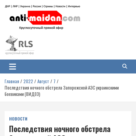
Перейти
к
содержимому
Антимайдан: Гражданская война
На сайте 'Антимайдан' вы найдете самые свежие новости и аналитику о
гражданской войне на Украине, включая события в Новороссии, ДНР,
на Украине
ЛНР и других регионах.
Главная
2022
Август
7
Последствия ночного обстрела Запорожской АЭС украинскими
боевиками (ВИДЕО)
НОВОСТИ
Последствия ночного обстрела