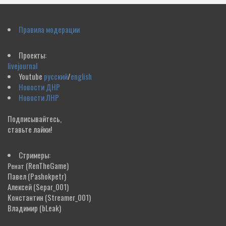
Правила модерации
Проекты:
livejournal
Youtube
русский
/
english
Новости ДНР
Новости ЛНР
Подписывайтесь,
ставьте лайки!
Стримеры:
(RenTheGame)
Ренат
Павел
(Pashokpetr)
Алексей
(Separ_001)
Константин
(Streamer_001)
Владимир
(bLeak)