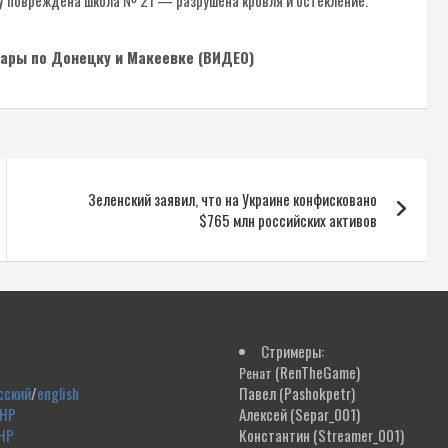
У повреждена школа № 21 — разрушена кровля и остекление.
дары по Донецку и Макеевке (ВИДЕО)
Зеленский заявил, что на Украине конфисковано
$765 млн российских активов
Стримеры:
(RenTheGame)
Ренат
сский
/
english
Павел
(Pashokpetr)
ДНР
Алексей
(Separ_001)
НР
Константин
(Streamer_001)