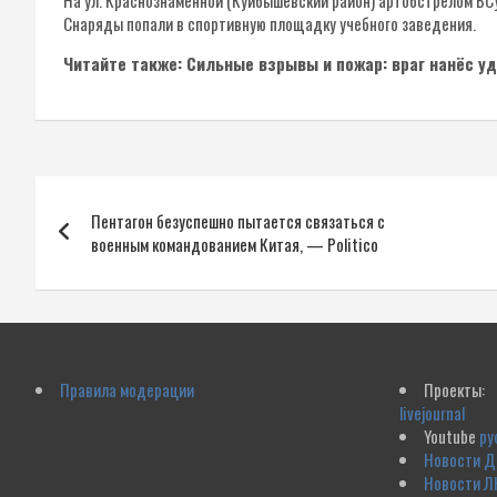
На ул. Краснознамённой (Куйбышевский район) артобстрелом ВС
Снаряды попали в спортивную площадку учебного заведения.
Читайте также: Сильные взрывы и пожар: враг нанёс у
Навигация
Пентагон безуспешно пытается связаться с
по
военным командованием Китая, — Politico
записям
Правила модерации
Проекты:
livejournal
Youtube
ру
Новости 
Новости Л