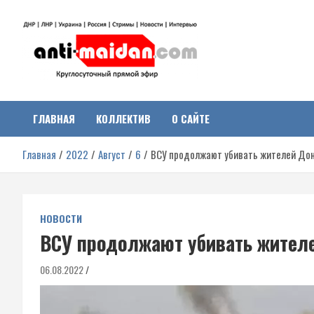
Перейти
к
содержимому
Антимайдан:
На сайте 'Антимайдан' вы найдете самые свежие новости и аналитик
о гражданской войне на Украине, включая события в Новороссии,
ДНР, ЛНР и других регионах.
ГЛАВНАЯ
КОЛЛЕКТИВ
О САЙТЕ
Гражданская война на
Главная
2022
Август
6
ВСУ продолжают убивать жителей До
Украине
НОВОСТИ
ВСУ продолжают убивать жител
06.08.2022