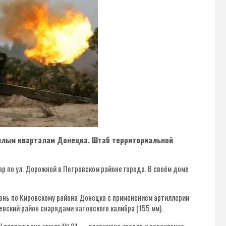
жилым кварталам Донецка.
Штаб территориальной
ар по ул. Дорожной в Петровском районе города. В своём доме
гонь по Кировскому района Донецка с применением артиллерии
евский район снарядами натовского калибра (155 мм).