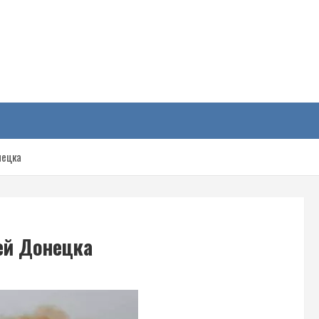
у
нецка
ей Донецка