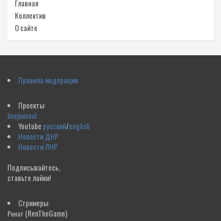
Главная
Коллектив
О сайте
Правила модерации
Проекты:
livejournal
Youtube
русский
/
english
Новости ДНР
Новости ЛНР
Подписывайтесь,
ставьте лайки!
Стримеры:
(RenTheGame)
Ренат