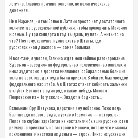
логично. Главная причина, конечно, не политическая, а
денежная.
Ни в Израиле, ни тем более в Латвии просто нет достаточного
количества русскоязычной публики, чтобы прокормить Максима
и семью. Ну три концерта в год ты дашь, ну пять. А жить-то на
что? Поэтому, конечно, нужно ехать в Штаты, где
русскоязычная диаспора — самая большая.
И все-таки, я уверен, Галкина ждет мощнейшее разочарование.
Здесь он «звездил» на федеральных телевизионных каналах и
имел аудиторию в десятки миллионов, собирал самые большие
залы во всех городах, куда бы ни приехал. В общем, был звездой
федерального масштаба. А в Штатах станет собирать зальчики
в клубах. Встанет в один ряд с каким-нибудь Максом
Покровским из «Ногу свело». Впадет в бедность…
Вспомним Юру Шатунова, царствие ему небесное. Тоже ведь
был звезда первого ряда, а уехав в Германию — потерялся.
Попев по клубам, заработав на ностальгии бывших русских, стал
регулярно приезжать на гастроли в Россию, потому что и массы
поклонников, и настоящие деньги — здесь. Никто из уехавших