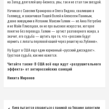
на Запад деятелей шоу-бизнеса, увы, так и не стал там звездой.
Начиная с Савелия Крамарова и Олега Видова, сваливших в
Голливуд, и заканчивая Пашей Волей и Алексеем Паниным,
давно живущими в Испании. Максим Галкин — не Анна Нетребко
и не Майя Плисецкая, он не про высокое искусство, которое
понятно без перевода. Галкин — артист разговорного жанра, а
значит, его судьба — шутить про то, что «россиян будут
кормить с лопаты перловой кашей через решетку на Лубянке».
Ну будет в США еще один карманный «русский диссидент».
Грустная судьба, как мне кажется.
Читайте также: В США всё еще ждут «разрушительного
эффекта» от антироссийских санкций
Никита Миронов
Навигация
Киев пытается справиться с паникой: на Украине запретили