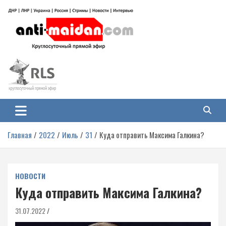
Перейти
к
содержимому
Антимайдан: Гражданская война
На сайте 'Антимайдан' вы найдете самые свежие новости и аналитику о
гражданской войне на Украине, включая события в Новороссии, ДНР,
на Украине
ЛНР и других регионах.
Главная
2022
Июль
31
Куда отправить Максима Галкина?
НОВОСТИ
Куда отправить Максима Галкина?
31.07.2022