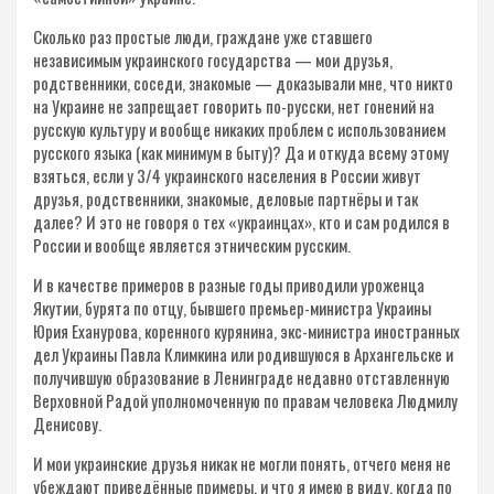
Сколько раз простые люди, граждане уже ставшего
независимым украинского государства — мои друзья,
родственники, соседи, знакомые — доказывали мне, что никто
на Украине не запрещает говорить по-русски, нет гонений на
русскую культуру и вообще никаких проблем с использованием
русского языка (как минимум в быту)? Да и откуда всему этому
взяться, если у 3/4 украинского населения в России живут
друзья, родственники, знакомые, деловые партнёры и так
далее? И это не говоря о тех «украинцах», кто и сам родился в
России и вообще является этническим русским.
И в качестве примеров в разные годы приводили уроженца
Якутии, бурята по отцу, бывшего премьер-министра Украины
Юрия Еханурова, коренного курянина, экс-министра иностранных
дел Украины Павла Климкина или родившуюся в Архангельске и
получившую образование в Ленинграде недавно отставленную
Верховной Радой уполномоченную по правам человека Людмилу
Денисову.
И мои украинские друзья никак не могли понять, отчего меня не
убеждают приведённые примеры, и что я имею в виду, когда по