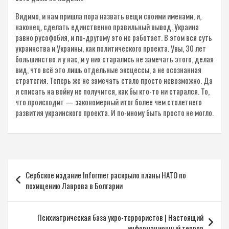
Видимо, и нам пришла пора назвать вещи своими именами, и,
наконец, сделать единственно правильный вывод. Украина
равно русофобия, и по-другому это не работает. В этом вся суть
украинства и Украины, как политического проекта. Увы, 30 лет
большинство и у нас, и у них старались не замечать этого, делая
вид, что всё это лишь отдельные эксцессы, а не осознанная
стратегия. Теперь же не замечать стало просто невозможно. Да
и списать на войну не получится, как бы кто-то ни старался. То,
что происходит — закономерный итог более чем столетнего
развития украинского проекта. И по-иному быть просто не могло.
Навигация
Сербское издание Informer раскрыло планы НАТО по
по
похищению Лаврова в Болгарии
записям
Психиатрическая база укро-террористов | Настоящий
информационный террор