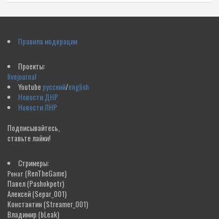
Правила модерации
Проекты:
livejournal
Youtube
русский
/
english
Новости ДНР
Новости ЛНР
Подписывайтесь,
ставьте лайки!
Стримеры:
(RenTheGame)
Ренат
Павел
(Pashokpetr)
Алексей
(Separ_001)
Константин
(Streamer_001)
Владимир
(bLeak)