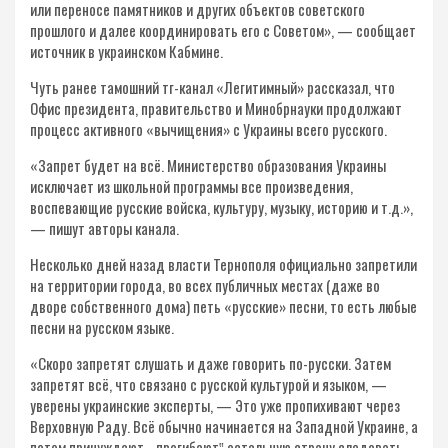
или переносе памятников и других объектов советского
прошлого и далее координировать его с Советом», — сообщает
источник в украинском Кабмине.
Чуть ранее тамошний тг-канал «Легитимный» рассказал, что
Офис президента, правительство и Минобрнауки продолжают
процесс активного «вычищения» с Украины всего русского.
«Запрет будет на всё. Министерство образования Украины
исключает из школьной программы все произведения,
воспевающие русские войска, культуру, музыку, историю и т.д.»,
— пишут авторы канала.
Несколько дней назад власти Тернополя официально запретили
на территории города, во всех публичных местах (даже во
дворе собственного дома) петь «русские» песни, то есть любые
песни на русском языке.
«Скоро запретят слушать и даже говорить по-русски. Затем
запретят всё, что связано с русской культурой и языком, —
уверены украинские эксперты, — Это уже пропихивают через
Верховную Раду. Всё обычно начинается на Западной Украине, а
потом принуждают, „прогибают‟ остальную страну следовать