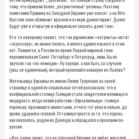
тому, что приняли более „патриотичные‟ регионы. Поэтому
памятники Пушкину на Западной Украине уже сносят, а на Юго-
Востоке пока обливают краской и втихую демонтируют. Далее
будут уже в открытую и официально сносить даже там».
Кто-то наверняка скажет, что так украинские «патриоты» мстят
«агрессору», их можно понять, и ничего удивительного в этом
нет. Помнится, в России во время Первой мировой тоже
переименовали Санкт-Петербург в Петроград, лишь бы не
звучало так «по-немецки». Ну хорошо, а как быть со случаем
(увы, не единичным), который произошёл накануне во Львове?
Жительница Украины по имени Лилия Тулупенко на своей
странице в одной из социальных сетей рассказала, что в
неофициальной столице Галиции стала свидетелем вопиющего
инцидента, когда некий работник «Укрзализныци» толкнул
паренька, просившего милостыню, отчего тот упал и сильно, до
крови, ударился головой. Оттолкнул просто за то, что парень,
как оказалось, родом из Донецка и обращался к прохожим по-
русски.
«Все давно знают, что на западной Украине не любят жителей