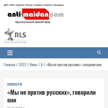
Перейти
к
содержимому
Антимайдан: Гражданская война
На сайте 'Антимайдан' вы найдете самые свежие новости и аналитику о
гражданской войне на Украине, включая события в Новороссии, ДНР,
на Украине
ЛНР и других регионах.
Главная
2022
Июнь
9
«Мы не против русских», говорили они
НОВОСТИ
«Мы не против русских», говорили
они