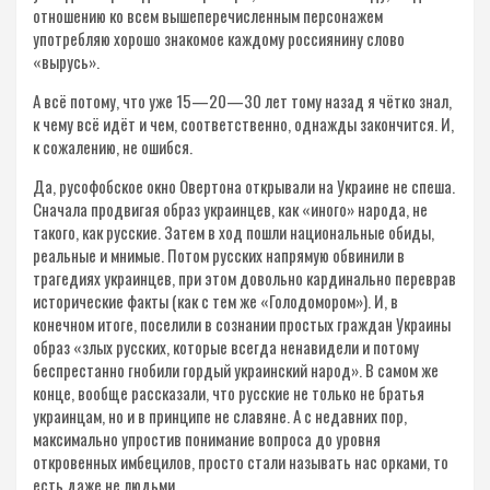
отношению ко всем вышеперечисленным персонажем
употребляю хорошо знакомое каждому россиянину слово
«вырусь».
А всё потому, что уже 15—20—30 лет тому назад я чётко знал,
к чему всё идёт и чем, соответственно, однажды закончится. И,
к сожалению, не ошибся.
Да, русофобское окно Овертона открывали на Украине не спеша.
Сначала продвигая образ украинцев, как «иного» народа, не
такого, как русские. Затем в ход пошли национальные обиды,
реальные и мнимые. Потом русских напрямую обвинили в
трагедиях украинцев, при этом довольно кардинально переврав
исторические факты (как с тем же «Голодомором»). И, в
конечном итоге, поселили в сознании простых граждан Украины
образ «злых русских, которые всегда ненавидели и потому
беспрестанно гнобили гордый украинский народ». В самом же
конце, вообще рассказали, что русские не только не братья
украинцам, но и в принципе не славяне. А с недавних пор,
максимально упростив понимание вопроса до уровня
откровенных имбецилов, просто стали называть нас орками, то
есть даже не людьми.