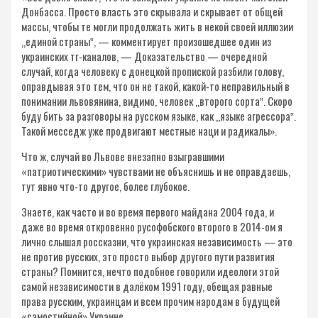
Донбасса. Просто власть это скрывала и скрывает от общей
массы, чтобы те могли продолжать жить в некой своей иллюзии
„единой страны‟, — комментирует произошедшее один из
украинских тг-каналов, — Доказательство — очередной
случай, когда человеку с донецкой пропиской разбили голову,
оправдывая это тем, что он не такой, какой-то неправильный в
понимании львовянина, видимо, человек „второго сорта‟. Скоро
буду бить за разговоры на русском языке, как „языке агрессора‟.
Такой месседж уже продвигают местные наци и радикалы».
Что ж, случай во Львове внезапно взыгравшими
«патриотическими» чувствами не объяснишь и не оправдаешь,
тут явно что-то другое, более глубокое.
Знаете, как часто и во время первого майдана 2004 года, и
даже во время откровенно русофобского второго в 2014-ом я
лично слышал россказни, что украинская независимость — это
не против русских, это просто выбор другого пути развития
страны? Помнится, нечто подобное говорили идеологи этой
самой независимости в далёком 1991 году, обещая равные
права русским, украинцам и всем прочим народам в будущей
«самостийной» Украине.