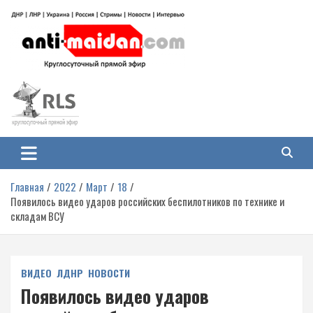
Перейти
к
содержимому
Антимайдан: Гражданская война
На сайте 'Антимайдан' вы найдете самые свежие новости и аналитику о
гражданской войне на Украине, включая события в Новороссии, ДНР,
на Украине
ЛНР и других регионах.
Главная
2022
Март
18
Появилось видео ударов российских беспилотников по технике и
складам ВСУ
ВИДЕО
ЛДНР
НОВОСТИ
Появилось видео ударов