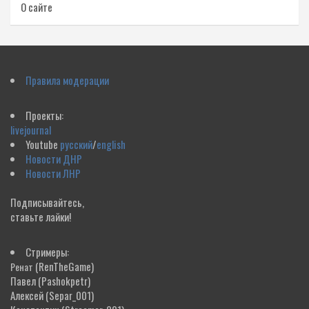
О сайте
Правила модерации
Проекты:
livejournal
Youtube
русский
/
english
Новости ДНР
Новости ЛНР
Подписывайтесь,
ставьте лайки!
Стримеры:
(RenTheGame)
Ренат
Павел
(Pashokpetr)
Алексей
(Separ_001)