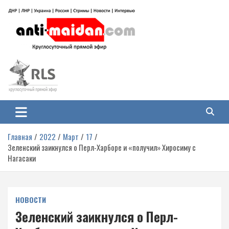
Перейти
к
содержимому
Антимайдан: Гражданская война
На сайте 'Антимайдан' вы найдете самые свежие новости и аналитику о
гражданской войне на Украине, включая события в Новороссии, ДНР,
на Украине
ЛНР и других регионах.
Главная
2022
Март
17
Зеленский заикнулся о Перл-Харборе и «получил» Хиросиму с
Нагасаки
НОВОСТИ
Зеленский заикнулся о Перл-