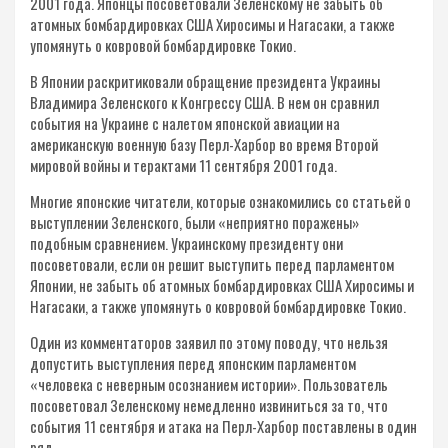
2001 года. Японцы посоветовали Зеленскому не забыть об
атомных бомбардировках США Хиросимы и Нагасаки, а также
упомянуть о ковровой бомбардировке Токио.
В Японии раскритиковали обращение президента Украины
Владимира Зеленского к Конгрессу США. В нем он сравнил
события на Украине с налетом японской авиации на
американскую военную базу Перл-Харбор во время Второй
мировой войны и терактами 11 сентября 2001 года.
Многие японские читатели, которые ознакомились со статьей о
выступлении Зеленского, были «неприятно поражены»
подобным сравнением. Украинскому президенту они
посоветовали, если он решит выступить перед парламентом
Японии, не забыть об атомных бомбардировках США Хиросимы и
Нагасаки, а также упомянуть о ковровой бомбардировке Токио.
Один из комментаторов заявил по этому поводу, что нельзя
допустить выступления перед японским парламентом
«человека с неверным осознанием истории». Пользователь
посоветовал Зеленскому немедленно извиниться за то, что
события 11 сентября и атака на Перл-Харбор поставлены в один
ряд.