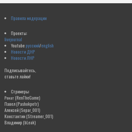
Правила модерации
Проекты:
livejournal
Youtube
русский
/
english
Новости ДНР
Новости ЛНР
Подписывайтесь,
ставьте лайки!
Стримеры:
(RenTheGame)
Ренат
Павел
(Pashokpetr)
Алексей
(Separ_001)
Константин
(Streamer_001)
Владимир
(bLeak)