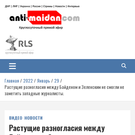
Перейти
к
содержимому
Антимайдан: Гражданская война
На сайте 'Антимайдан' вы найдете самые свежие новости и аналитику о
гражданской войне на Украине, включая события в Новороссии, ДНР,
на Украине
ЛНР и других регионах.
Главная
2022
Январь
29
Растущие разногласия между Байденом и Зеленским не смогли не
заметить западные журналисты.
ВИДЕО
НОВОСТИ
Растущие разногласия между