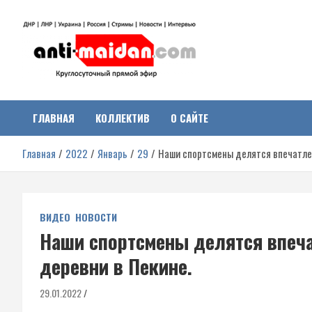
Перейти
к
содержимому
Антимайдан:
На сайте 'Антимайдан' вы найдете самые свежие новости и аналитик
о гражданской войне на Украине, включая события в Новороссии,
ДНР, ЛНР и других регионах.
ГЛАВНАЯ
КОЛЛЕКТИВ
О САЙТЕ
Гражданская война на
Главная
2022
Январь
29
Наши спортсмены делятся впечатлен
Украине
ВИДЕО
НОВОСТИ
Наши спортсмены делятся впеч
деревни в Пекине.
29.01.2022