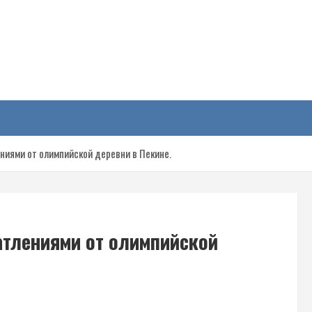
у
иями от олимпийской деревни в Пекине.
атлениями от олимпийской