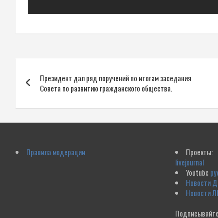
Навигация
Президент дал ряд поручений по итогам заседания
по
Совета по развитию гражданского общества.
записям
Правила модерации
Проекты:
livejournal
Youtube
ру
Новости 
Новости Л
Подписывайте