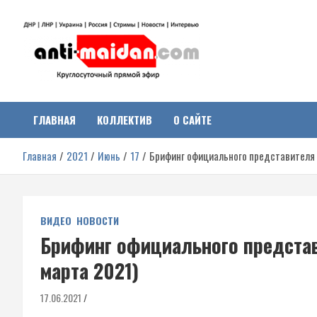
Перейти
к
содержимому
Антимайдан:
На сайте 'Антимайдан' вы найдете самые свежие новости и аналитик
о гражданской войне на Украине, включая события в Новороссии,
ДНР, ЛНР и других регионах.
ГЛАВНАЯ
КОЛЛЕКТИВ
О САЙТЕ
Гражданская война на
Главная
2021
Июнь
17
Брифинг официального представителя 
Украине
ВИДЕО
НОВОСТИ
Брифинг официального предста
марта 2021)
17.06.2021