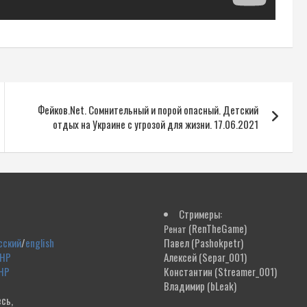
Фейков.Net. Сомнительный и порой опасный. Детский
отдых на Украине с угрозой для жизни. 17.06.2021
Стримеры:
(RenTheGame)
Ренат
сский
/
english
Павел
(Pashokpetr)
ДНР
Алексей
(Separ_001)
НР
Константин
(Streamer_001)
Владимир
(bLeak)
сь,