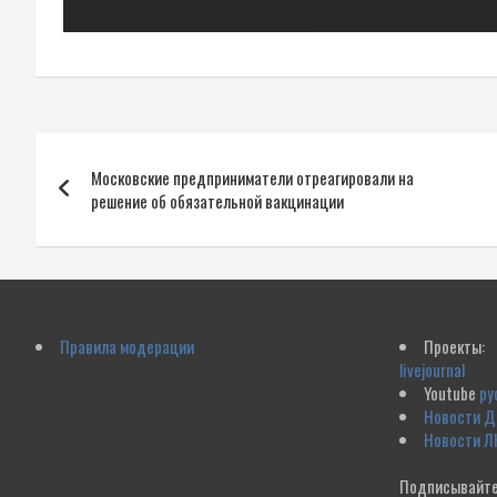
Навигация
Московские предприниматели отреагировали на
по
решение об обязательной вакцинации
записям
Правила модерации
Проекты:
livejournal
Youtube
ру
Новости 
Новости Л
Подписывайте