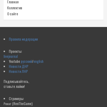
Главная
Коллектив
О сайте
Правила модерации
Проекты:
livejournal
Youtube
русский
/
english
Новости ДНР
Новости ЛНР
Подписывайтесь,
ставьте лайки!
Стримеры:
(RenTheGame)
Ренат