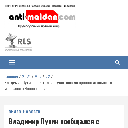
Перейти
к
содержимому
Антимайдан: Гражданская война
На сайте 'Антимайдан' вы найдете самые свежие новости и аналитику о
гражданской войне на Украине, включая события в Новороссии, ДНР,
на Украине
ЛНР и других регионах.
Главная
2021
Май
22
Владимир Путин пообщался с участниками просветительского
марафона «Новое знание».
ВИДЕО
НОВОСТИ
Владимир Путин пообщался с