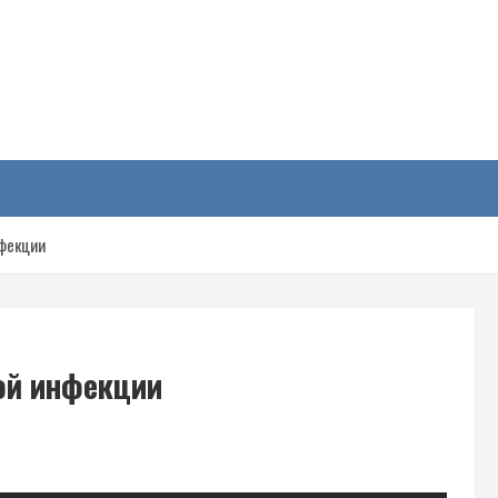
у
нфекции
ой инфекции