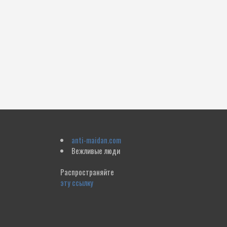
anti-maidan.com
Вежливые люди
Распространяйте
эту ссылку