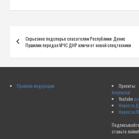
Навигация
Серьезное подспорье спасателям Республики: Денис
по
Пушилин передал МЧС ДНР ключи от новой спецтехники
записям
Правила модерации
Проекты:
livejournal
Youtube
ру
Новости 
Новости Л
Подписывайте
ставьте лайки