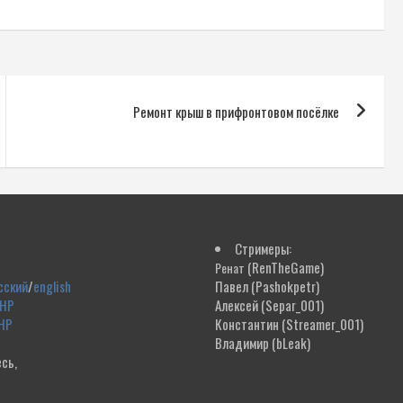
Ремонт крыш в прифронтовом посёлке
Стримеры:
(RenTheGame)
Ренат
сский
/
english
Павел
(Pashokpetr)
ДНР
Алексей
(Separ_001)
НР
Константин
(Streamer_001)
Владимир
(bLeak)
сь,
!