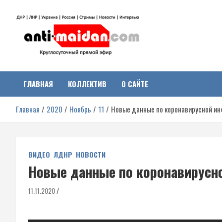
Перейти
к
содержимому
Антимайдан:
На сайте 'Антимайдан' вы найдете самые свежие новости и аналитик
о гражданской войне на Украине, включая события в Новороссии,
ДНР, ЛНР и других регионах.
ГЛАВНАЯ
КОЛЛЕКТИВ
О САЙТЕ
Гражданская война на
Главная
2020
Ноябрь
11
Новые данные по коронавирусной и
Украине
ВИДЕО
ЛДНР
НОВОСТИ
Новые данные по коронавирусн
11.11.2020