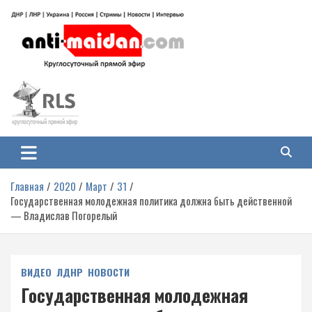
Перейти
к
содержимому
Антимайдан: Гражданская война
На сайте 'Антимайдан' вы найдете самые свежие новости и аналитику о
гражданской войне на Украине, включая события в Новороссии, ДНР,
на Украине
ЛНР и других регионах.
Главная
2020
Март
31
Государственная молодежная политика должна быть действенной
— Владислав Погорелый
ВИДЕО
ЛДНР
НОВОСТИ
Государственная молодежная