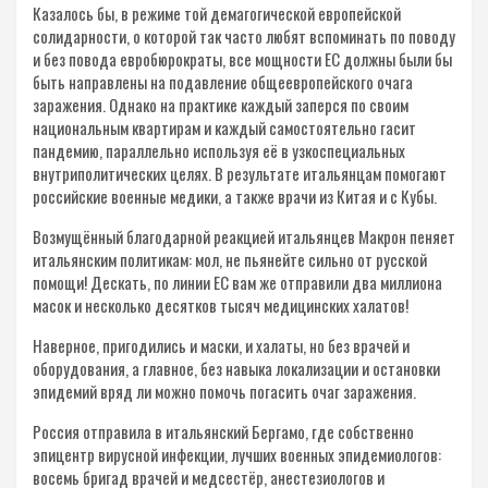
Казалось бы, в режиме той демагогической европейской
солидарности, о которой так часто любят вспоминать по поводу
и без повода евробюрократы, все мощности ЕС должны были бы
быть направлены на подавление общеевропейского очага
заражения. Однако на практике каждый заперся по своим
национальным квартирам и каждый самостоятельно гасит
пандемию, параллельно используя её в узкоспециальных
внутриполитических целях. В результате итальянцам помогают
российские военные медики, а также врачи из Китая и с Кубы.
Возмущённый благодарной реакцией итальянцев Макрон пеняет
итальянским политикам: мол, не пьянейте сильно от русской
помощи! Дескать, по линии ЕС вам же отправили два миллиона
масок и несколько десятков тысяч медицинских халатов!
Наверное, пригодились и маски, и халаты, но без врачей и
оборудования, а главное, без навыка локализации и остановки
эпидемий вряд ли можно помочь погасить очаг заражения.
Россия отправила в итальянский Бергамо, где собственно
эпицентр вирусной инфекции, лучших военных эпидемиологов:
восемь бригад врачей и медсестёр, анестезиологов и