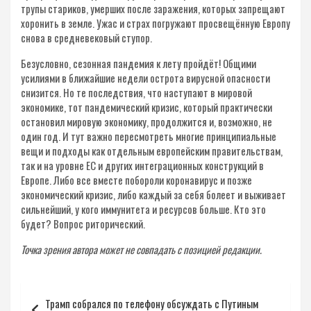
трупы стариков, умерших после заражения, которых запрещают
хоронить в земле. Ужас и страх погружают просвещённую Европу
снова в средневековый ступор.
Безусловно, сезонная пандемия к лету пройдёт! Общими
усилиями в ближайшие недели острота вирусной опасности
снизится. Но те последствия, что наступают в мировой
экономике, тот пандемический кризис, который практически
остановил мировую экономику, продолжится и, возможно, не
один год. И тут важно пересмотреть многие принципиальные
вещи и подходы как отдельным европейским правительствам,
так и на уровне ЕС и других интеграционных конструкций в
Европе. Либо все вместе побороли коронавирус и позже
экономический кризис, либо каждый за себя болеет и выживает
сильнейший, у кого иммунитета и ресурсов больше. Кто это
будет? Вопрос риторический.
Точка зрения автора может не совпадать с позицией редакции.
Навигация
Трамп собрался по телефону обсуждать с Путиным