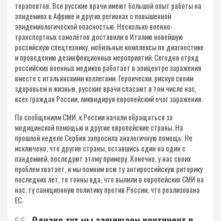
терапевтов. Все русские врачи имеют большой опыт работы на
эпидемиях в Африке и других регионах с повышенной
эпидемиологической опасностью. Несколько военно-
транспортных самолётов доставили в Италию новейшую
российскую спецтехнику, мобильные комплексы по диагностике
и проведению дезинфекционных мероприятий. Сегодня отряд
российских военных медиков работает в эпицентре заражения
вместе с итальянскими коллегами. Героически, рискуя своим
здоровьем и жизнью, русские врачи спасают в том числе нас,
всех граждан России, ликвидируя европейский очаг заражения.
По сообщениям СМИ, к России начали обращаться за
медицинской помощью и другие европейские страны. На
прошлой неделе Сербия запросила аналогичную помощь. Не
исключено, что другие страны, оставшись один на один с
пандемией, последуют этому примеру. Конечно, у нас своих
проблем хватает, и мы помним всю ту антироссийскую риторику
последних лет, те тонны яда, что вылили в европейских СМИ на
нас, ту санкционную политику против России, что реализована
ЕС.
Однако тут мы защищаем континент в