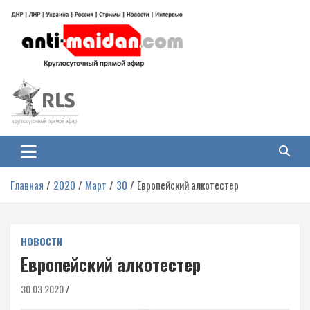
Перейти
к
содержимому
Антимайдан: Гражданская война
На сайте 'Антимайдан' вы найдете самые свежие новости и аналитику о
гражданской войне на Украине, включая события в Новороссии, ДНР,
на Украине
ЛНР и других регионах.
Главная
2020
Март
30
Европейский алкотестер
НОВОСТИ
Европейский алкотестер
30.03.2020