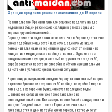
Франция продлила режим самоизоляции до 15 апреля
Правительство Франции приняло решение продлить на две
недели всеобщий режим самоизоляции в рамках борьбы с
коронавирусной инфекцией…
Справедливости ради стоит отметить, что в Европе достаточно
своих подобных мощностей и, конечно, единичные акции
помощи итальянцам из Германии и других мест от имени и по
инициативе медицинского сообщества есть. Однако в том
пандемическом ступоре, в который погружается сегодня ЕС,
евробюрократия просто не способна к чётким и решительным
действиям в условиях чрезвычайной ситуации.
Коронавирус, накрывший сегодня Европу, ставит острый вопрос
о целесообразности сохранения ЕС вообще, по крайней мере в
том виде, в котором он функционирует последние годы!
Шенгенское соглашение уже приостановлено на
неопределённый срок. Все химеры европейской солидарности и
концепт Соединённых Штатов Европы окончательно
превращается в дым из трубы крематориев, в которых жгут