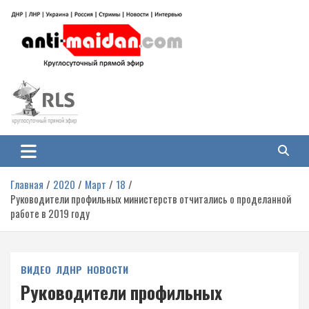
Перейти
к
содержимому
Антимайдан: Гражданская война
На сайте 'Антимайдан' вы найдете самые свежие новости и аналитику о
гражданской войне на Украине, включая события в Новороссии, ДНР,
на Украине
ЛНР и других регионах.
Главная
2020
Март
18
Руководители профильных министерств отчитались о проделанной
работе в 2019 году
ВИДЕО
ЛДНР
НОВОСТИ
Руководители профильных