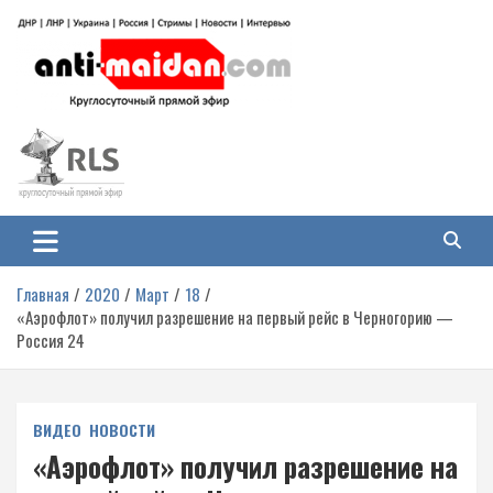
Перейти
к
содержимому
Антимайдан: Гражданская война
На сайте 'Антимайдан' вы найдете самые свежие новости и аналитику о
гражданской войне на Украине, включая события в Новороссии, ДНР,
на Украине
ЛНР и других регионах.
Главная
2020
Март
18
«Аэрофлот» получил разрешение на первый рейс в Черногорию —
Россия 24
ВИДЕО
НОВОСТИ
«Аэрофлот» получил разрешение на