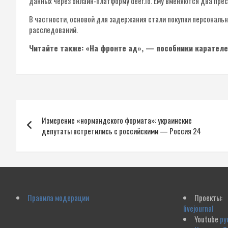
данных через онлайн-платформу deer.io. Ему вменяются два пре
В частности, основой для задержания стали покупки персональ
расследований.
Читайте также: «На фронте ад», — пособники карателе
Навигация
Измерение «нормандского формата»: украинские
по
депутаты встретились с российскими — Россия 24
записям
Правила модерации
Проекты:
livejournal
Youtube
ру