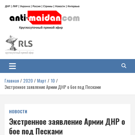
Перейти
к
содержимому
Антимайдан: Гражданская война
На сайте 'Антимайдан' вы найдете самые свежие новости и аналитику о
гражданской войне на Украине, включая события в Новороссии, ДНР,
на Украине
ЛНР и других регионах.
Главная
2020
Март
10
Экстренное заявление Армии ДНР о бое под Песками
НОВОСТИ
Экстренное заявление Армии ДНР о
бое под Песками