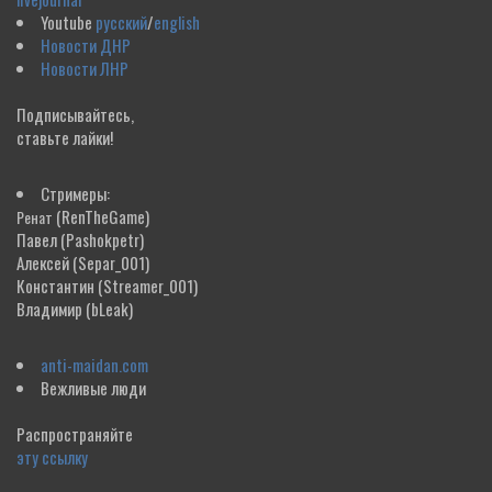
Youtube
русский
/
english
Новости ДНР
Новости ЛНР
Подписывайтесь,
ставьте лайки!
Стримеры:
(RenTheGame)
Ренат
Павел
(Pashokpetr)
Алексей
(Separ_001)
Константин
(Streamer_001)
Владимир
(bLeak)
anti-maidan.com
Вежливые люди
Распространяйте
эту ссылку