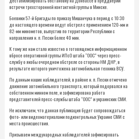
дестабилизировать обстановку на Донбассе в преддверии
встречи трехсторонней контактной группы в Минске.
Боевики 57-й бригады по приказу Мишанчука в период с 10:30
до настоящего времени ведут обстрел с применением 120-мм и
82-мм минометов, выпустив по территории Республики с
направления н. п. Пески более 40 мин.
К тому же нам стало известно о готовящемся информационном
вбросе оперативной группы ИПсО штаба “ООС” через пресс-
службу о якобы очередном обстреле со стороны НМ ДНР, в
результате которого уничтожена автомобильная техника ВСУ.
По данным наших наблюдателей, в районе н. п. Пески отмечено
движение автомобильного транспорта, который подорвался на
собственном минном поле, и зафиксирована работа
представителей пресс-службы штаба “ООС” и украинских СМИ.
Не исключаем, что данная публикация будет сопровождаться
фото- или видеоматериалами подконтрольных Украине СМИ с
места происшествия.
Призываем международных наблюдателей зафиксировать