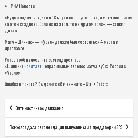
РИА Новости
«Будем надеяться, что к 18 марта всё подготовят, и матч состоится
на этом стадионе. Если не на этом, то на другом поле», — заявил
Дюков.
Матч «Шинник» — «Урал» должен был состояться 4 марта в
Ярославле.
Ранее сообщалось, что замгендиректора
«Шинника»
считает
неправильным перенос матча Кубка России с
«Уралом».
Ошибка в тексте?
Выделите её и нажмите «Ctrl + Enter»
Навигация
Оптимистичное движение
по
записям
Психолог дала рекомендации выпускникам в преддверии ЕГЭ