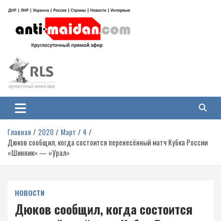
Перейти
к
содержимому
Антимайдан: Гражданская война
На сайте 'Антимайдан' вы найдете самые свежие новости и аналитику о
гражданской войне на Украине, включая события в Новороссии, ДНР,
на Украине
ЛНР и других регионах.
Главная
2020
Март
4
Дюков сообщил, когда состоится перенесённый матч Кубка России
«Шинник» — «Урал»
НОВОСТИ
Дюков сообщил, когда состоится