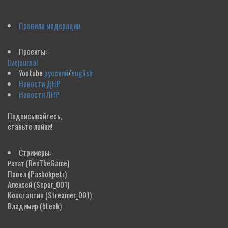
Правила модерации
Проекты:
livejournal
Youtube
русский
/
english
Новости ДНР
Новости ЛНР
Подписывайтесь,
ставьте лайки!
Стримеры:
(RenTheGame)
Ренат
Павел
(Pashokpetr)
Алексей
(Separ_001)
Константин
(Streamer_001)
Владимир
(bLeak)