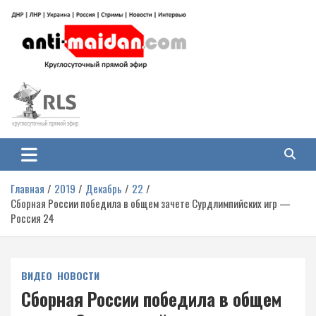
Перейти
к
содержимому
Антимайдан: Гражданская война
На сайте 'Антимайдан' вы найдете самые свежие новости и аналитику о
гражданской войне на Украине, включая события в Новороссии, ДНР,
на Украине
ЛНР и других регионах.
Главная
2019
Декабрь
22
Сборная России победила в общем зачете Сурдлимпийских игр —
Россия 24
ВИДЕО
НОВОСТИ
Сборная России победила в общем