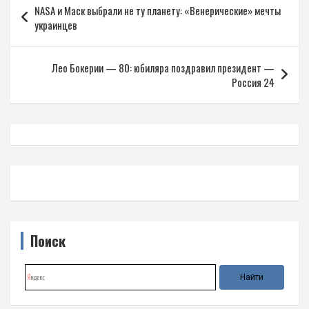
NASA и Маск выбрали не ту планету: «Венерические» мечты
по
украинцев
записям
Лео Бокерии — 80: юбиляра поздравил президент —
Россия 24
Поиск