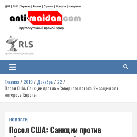
Перейти
к
содержимому
Антимайдан: Гражданская война
На сайте 'Антимайдан' вы найдете самые свежие новости и аналитику о
гражданской войне на Украине, включая события в Новороссии, ДНР,
на Украине
ЛНР и других регионах.
Главная
2019
Декабрь
22
Посол США: Санкции против «Северного потока-2» защищают
интересы Европы
НОВОСТИ
Посол США: Санкции против