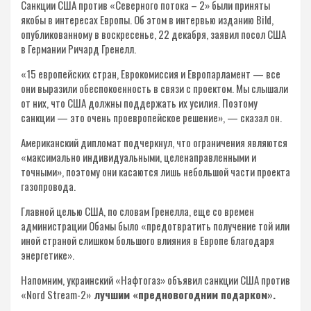
Санкции США против «Северного потока – 2» были приняты
якобы в интересах Европы. Об этом в интервью изданию Bild,
опубликованному в воскресенье, 22 декабря, заявил посол США
в Германии Ричард Гренелл.
«15 европейских стран, Еврокомиссия и Европарламент — все
они выразили обеспокоенность в связи с проектом. Мы слышали
от них, что США должны поддержать их усилия. Поэтому
санкции — это очень проевропейское решение», — сказал он.
Американский дипломат подчеркнул, что ограничения являются
«максимально индивидуальными, целенаправленными и
точными», поэтому они касаются лишь небольшой части проекта
газопровода.
Главной целью США, по словам Гренелла, еще со времен
администрации Обамы было «предотвратить получение той или
иной страной слишком большого влияния в Европе благодаря
энергетике».
Напомним, украинский «Нафтогаз» объявил санкции США против
«Nord Stream-2»
лучшим «предновогодним подарком».