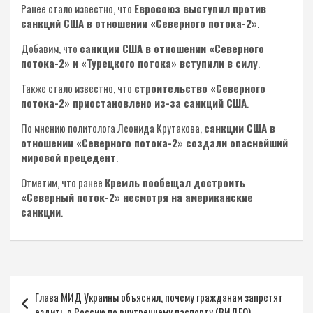
Ранее стало известно, что
Евросоюз выступил против
санкций США в отношении «Северного потока-2»
.
Добавим, что
санкции США в отношении «Северного
потока-2» и «Турецкого потока» вступили в силу
.
Также стало известно, что
строительство «Северного
потока-2» приостановлено из-за санкций США
.
По мнению политолога Леонида Крутакова,
санкции США в
отношении «Северного потока-2» создали опаснейший
мировой прецедент
.
Отметим, что ранее
Кремль пообещал достроить
«Северный поток-2» несмотря на американские
санкции
.
Навигация
Глава МИД Украины объяснил, почему гражданам запретят
по
ездить в Россию по внутреннему паспорту (ВИДЕО)