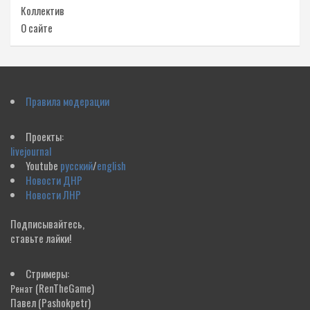
Коллектив
О сайте
Правила модерации
Проекты:
livejournal
Youtube
русский
/
english
Новости ДНР
Новости ЛНР
Подписывайтесь,
ставьте лайки!
Стримеры:
(RenTheGame)
Ренат
Павел
(Pashokpetr)