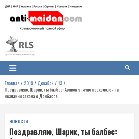
Перейти
к
содержимому
Антимайдан: Гражданская война
На сайте 'Антимайдан' вы найдете самые свежие новости и аналитику о
гражданской войне на Украине, включая события в Новороссии, ДНР,
на Украине
ЛНР и других регионах.
Главная
2019
Декабрь
13
Поздравляю, Шарик, ты балбес: Аваков эпично прокололся на
незнании закона о Донбассе
НОВОСТИ
Поздравляю, Шарик, ты балбес: