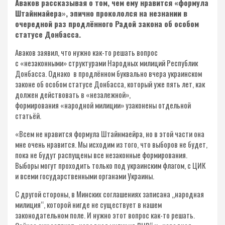
Аваков рассказывая о том, чем ему нравится «формула
Штайнмайера», эпично прокололся на незнании в
очередной раз продлённого Радой закона об особом
статусе Донбасса.
Аваков заявил, что нужно как-то решать вопрос
с «незаконными» структурами Народных милиций Республик
Донбасса. Однако в продлённом буквально вчера украинском
законе об особом статусе Донбасса, который уже пять лет, как
должен действовать в «незалежной»,
формирования «народной милиции» узаконены отдельной
статьёй.
«Всем не нравится формула Штайнмаейра, но в этой части она
мне очень нравится. Мы исходим из того, что выборов не будет,
пока не будут распущены все незаконные формирования.
Выборы могут проходить только под украинским флагом, с ЦИК
и всеми государственными органами Украины.
С другой стороны, в Минских соглашениях записана „народная
милиция“, которой нигде не существует в нашем
законодательном поле. И нужно этот вопрос как-то решать.