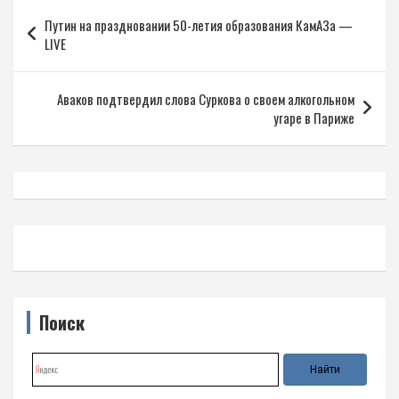
Навигация
Путин на праздновании 50-летия образования КамАЗа —
по
LIVE
записям
Аваков подтвердил слова Суркова о своем алкогольном
угаре в Париже
Поиск