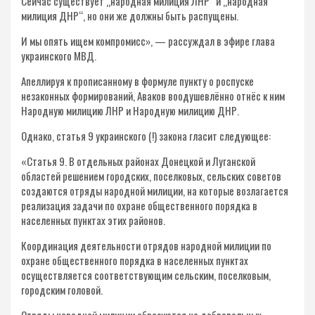
Сейчас существует „народная милиция ЛНР“ и „народная
милиция ДНР“, но они же должны быть распущены.
И мы опять ищем компромисс», — рассуждал в эфире глава
украинского МВД.
Апеллируя к прописанному в формуле пункту о роспуске
незаконных формирований, Аваков воодушевлённо отнёс к ним
Народную милицию ЛНР и Народную милицию ДНР.
Однако, статья 9 украинского (!) закона гласит следующее:
«Статья 9. В отдельных районах Донецкой и Луганской
областей решением городских, поселковых, сельских советов
создаются отряды народной милиции, на которые возлагается
реализация задачи по охране общественного порядка в
населенных пунктах этих районов.
Координация деятельности отрядов народной милиции по
охране общественного порядка в населенных пунктах
осуществляется соответствующим сельским, поселковым,
городским головой.
Отряды народной милиции образуются на добровольных