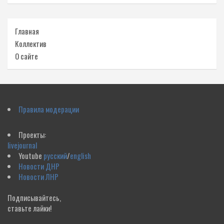
Главная
Коллектив
О сайте
Правила модерации
Проекты:
livejournal
Youtube
русский
/
english
Новости ДНР
Новости ЛНР
Подписывайтесь,
ставьте лайки!