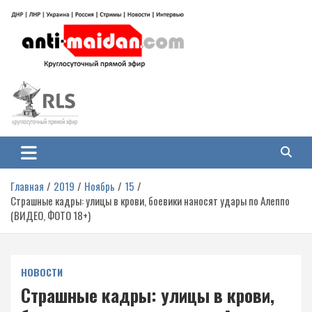
Перейти
к
содержимому
Антимайдан: Гражданская война
На сайте 'Антимайдан' вы найдете самые свежие новости и аналитику о
гражданской войне на Украине, включая события в Новороссии, ДНР,
на Украине
ЛНР и других регионах.
Главная
2019
Ноябрь
15
Страшные кадры: улицы в крови, боевики наносят удары по Алеппо
(ВИДЕО, ФОТО 18+)
НОВОСТИ
Страшные кадры: улицы в крови,