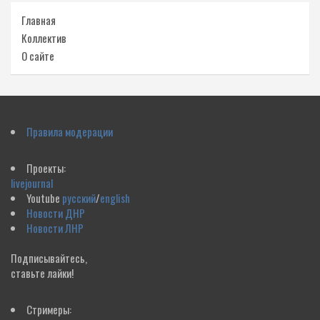
Главная
Коллектив
О сайте
Правила модерации
Проекты:
livejournal
Youtube
русский
/
english
Новости ДНР
Новости ЛНР
Подписывайтесь,
ставьте лайки!
Стримеры: