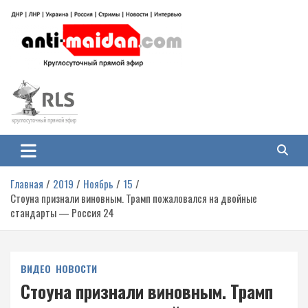
Перейти
к
содержимому
Антимайдан: Гражданская война
На сайте 'Антимайдан' вы найдете самые свежие новости и аналитику о
гражданской войне на Украине, включая события в Новороссии, ДНР,
на Украине
ЛНР и других регионах.
Главная
2019
Ноябрь
15
Стоуна признали виновным. Трамп пожаловался на двойные
стандарты — Россия 24
ВИДЕО
НОВОСТИ
Стоуна признали виновным. Трамп