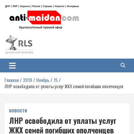
Перейти
к
содержимому
Антимайдан: Гражданская война
На сайте 'Антимайдан' вы найдете самые свежие новости и аналитику о
гражданской войне на Украине, включая события в Новороссии, ДНР,
на Украине
ЛНР и других регионах.
Главная
2019
Ноябрь
15
ЛНР освободила от уплаты услуг ЖКХ семей погибших ополченцев
НОВОСТИ
ЛНР освободила от уплаты услуг
ЖКХ семей погибших ополченцев