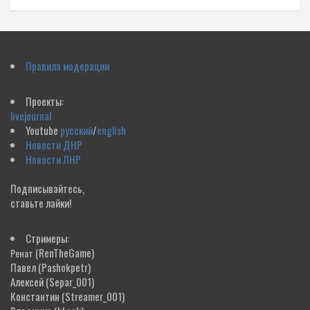
Правила модерации
Проекты:
livejournal
Youtube
русский
/
english
Новости ДНР
Новости ЛНР
Подписывайтесь,
ставьте лайки!
Стримеры:
(RenTheGame)
Ренат
Павел
(Pashokpetr)
Алексей
(Separ_001)
Константин
(Streamer_001)