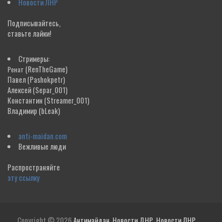
Новости ЛНР
Подписывайтесь,
ставьте лайки!
Стримеры:
(RenTheGame)
Ренат
Павел
(Pashokpetr)
Алексей
(Separ_001)
Константин
(Streamer_001)
Владимир
(bLeak)
anti-maidan.com
Вежливые люди
Распространяйте
эту ссылку
Copyright © 2026
Антимайдан. Новости ДНР. Новости ЛНР.