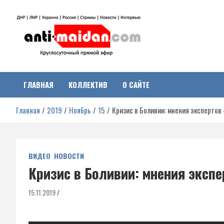
Перейти
к
содержимому
Антимайдан:
На сайте 'Антимайдан' вы найдете самые свежие новости и аналитик
о гражданской войне на Украине, включая события в Новороссии,
ДНР, ЛНР и других регионах.
ГЛАВНАЯ
КОЛЛЕКТИВ
О САЙТЕ
Гражданская война на
Главная
2019
Ноябрь
15
Кризис в Боливии: мнения экспертов
Украине
ВИДЕО
НОВОСТИ
Кризис в Боливии: мнения эксп
15.11.2019