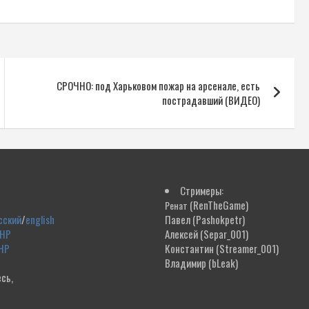
СРОЧНО: под Харьковом пожар на арсенале, есть
пострадавший (ВИДЕО)
Стримеры:
(RenTheGame)
Ренат
сский
/
english
Павел
(Pashokpetr)
ДНР
Алексей
(Separ_001)
НР
Константин
(Streamer_001)
Владимир
(bLeak)
сь,
!