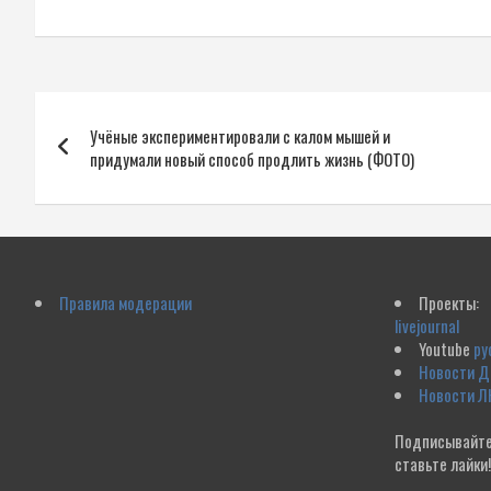
Навигация
Учёные экспериментировали с калом мышей и
по
придумали новый способ продлить жизнь (ФОТО)
записям
Правила модерации
Проекты:
livejournal
Youtube
ру
Новости 
Новости Л
Подписывайте
ставьте лайки