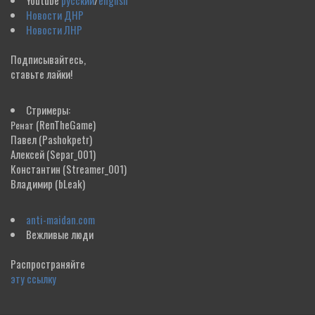
Youtube
русский
/
english
Новости ДНР
Новости ЛНР
Подписывайтесь,
ставьте лайки!
Стримеры:
(RenTheGame)
Ренат
Павел
(Pashokpetr)
Алексей
(Separ_001)
Константин
(Streamer_001)
Владимир
(bLeak)
anti-maidan.com
Вежливые люди
Распространяйте
эту ссылку