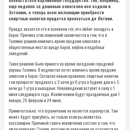
похвастаться карликовые государства. Так, например,
еще недавно за дешевым алкоголем все ездили в
Эстонию, а теперь всем желающим приобрести
спиртные напитки придется проехаться до Латвии.
Правда, касается это в основном тех, кто любит посидеть в
барах. Причина этих изменений заключается в том, что в
Таллине решили изменить время продажи алкоголя в
общественных местах вроде баров, клубов и подобных
заведений.
Такое решение было принято во время заседания городской
управы Таллина. В ведомстве хотят изменить время продажи
алкоголя в барах. Согласно новым правилам, спиртные напитки
там прекратят продавать с 2 ночи до 6 утра в будние дни и с 3
ночи до 7 утра в выходные. Нововведения вступят в силу с 1
июня следующего года. Исключением будут праздничные дни 1
января, 25 февраля и 24 июня.
Примечательно, что ограничение не коснется аэропортов. Там
может будет пригубить, но только если вы являетесь
пассажиром. Причиной такого исключения состоит в том, что
люди покидают Таллин, поэтому их поведение не отразится на