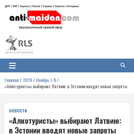
Перейти
к
содержимому
Антимайдан: Гражданская война
На сайте 'Антимайдан' вы найдете самые свежие новости и аналитику о
гражданской войне на Украине, включая события в Новороссии, ДНР,
на Украине
ЛНР и других регионах.
Главная
2019
Ноябрь
8
«Алкотуристы» выбирают Латвию: в Эстонии вводят новые запреты
НОВОСТИ
«Алкотуристы» выбирают Латвию:
в Эстонии вводят новые запреты