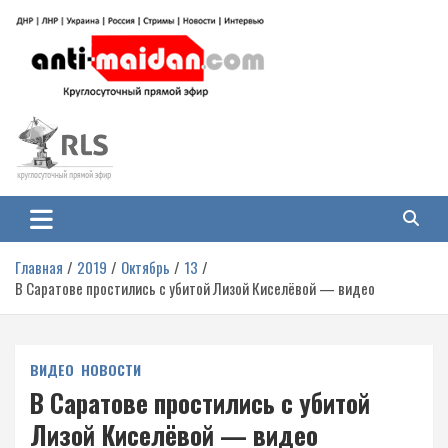
Перейти
к
содержимому
Антимайдан: Гражданская война
На сайте 'Антимайдан' вы найдете самые свежие новости и аналитику о
гражданской войне на Украине, включая события в Новороссии, ДНР,
на Украине
ЛНР и других регионах.
Главная
2019
Октябрь
13
В Саратове простились с убитой Лизой Киселёвой — видео
ВИДЕО
НОВОСТИ
В Саратове простились с убитой
Лизой Киселёвой — видео