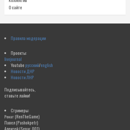
Коллектив
О сайте
Правила модерации
Проекты:
livejournal
Youtube
русский
/
english
Новости ДНР
Новости ЛНР
Подписывайтесь,
ставьте лайки!
Стримеры:
(RenTheGame)
Ренат
Павел
(Pashokpetr)
Алексей
(Separ_001)