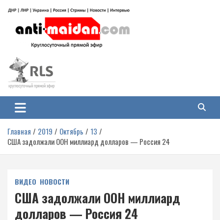
Перейти
к
содержимому
Антимайдан: Гражданская война
На сайте 'Антимайдан' вы найдете самые свежие новости и аналитику о
гражданской войне на Украине, включая события в Новороссии, ДНР,
на Украине
ЛНР и других регионах.
Главная
2019
Октябрь
13
США задолжали ООН миллиард долларов — Россия 24
ВИДЕО
НОВОСТИ
США задолжали ООН миллиард
долларов — Россия 24