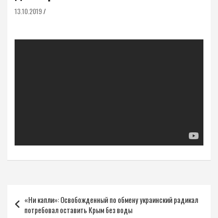
13.10.2019
Навигация
«Ни капли»: Освобожденный по обмену украинский радикал
по
потребовал оставить Крым без воды