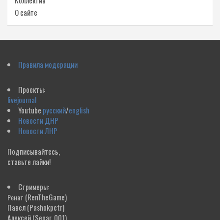
Коллектив
О сайте
Правила модерации
Проекты:
livejournal
Youtube
русский
/
english
Новости ДНР
Новости ЛНР
Подписывайтесь,
ставьте лайки!
Стримеры:
(RenTheGame)
Ренат
Павел
(Pashokpetr)
Алексей
(Separ_001)