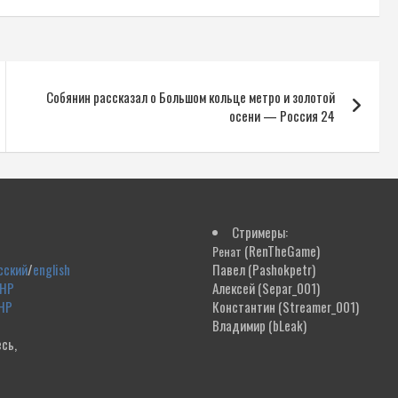
Собянин рассказал о Большом кольце метро и золотой
осени — Россия 24
Стримеры:
(RenTheGame)
Ренат
сский
/
english
Павел
(Pashokpetr)
ДНР
Алексей
(Separ_001)
НР
Константин
(Streamer_001)
Владимир
(bLeak)
сь,
!