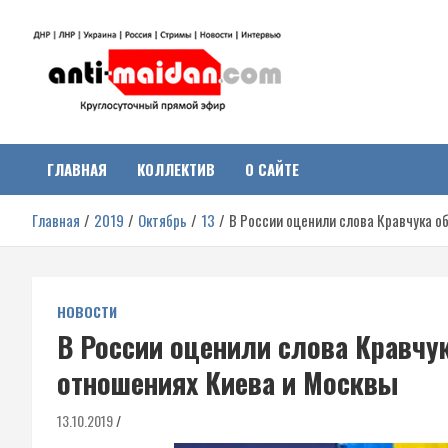
Перейти
к
содержимому
Антимайдан:
На сайте 'Антимайдан' вы найдете самые свежие новости и аналитик
о гражданской войне на Украине, включая события в Новороссии,
ДНР, ЛНР и других регионах.
ГЛАВНАЯ
КОЛЛЕКТИВ
О САЙТЕ
Гражданская война на
Главная
2019
Октябрь
13
В России оценили слова Кравчука о
Украине
НОВОСТИ
В России оценили слова Кравчу
отношениях Киева и Москвы
13.10.2019