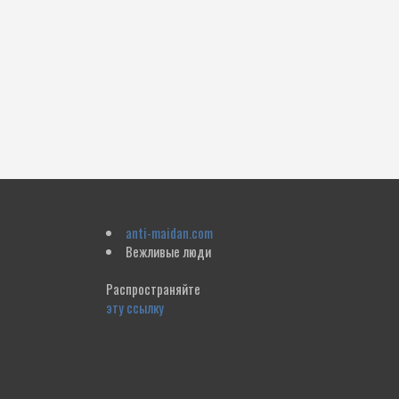
anti-maidan.com
Вежливые люди
Распространяйте
эту ссылку