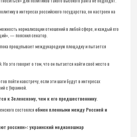
тноситься» для политиков такого высокого ранга не подходят.
олитику в интересах российского государства, он настроен на
можность нормализации отношений в любой сфере, и каждый его
ий», — пояснил сенатор.
ы, пока прощупывает международную площадку и пытается
 Но это говорит о том, что он пытается найти своё место в
тов пойти навстречу, если эти шаги будут в интересах
ий с Украиной.
ся к Зеленскому, чем к его предшественнику
.
ленского состоялся
обмен пленными между Россией и
ают россиян»: украинский медиакошмар