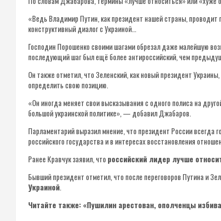
По словам Джабарова, термины «лучше относиться» или «хуже о
«Ведь Владимир Путин, как президент нашей страны, проводит п
конструктивный диалог с Украиной…
Господин Порошенко своими шагами обрезал даже малейшую воз
последующий шаг был ещё более антироссийский, чем предыдущ
Он также отметил, что Зеленский, как новый президент Украин
определить свою позицию.
«Он иногда меняет свои высказывания с одного полиса на другой.
большой украинской политике», — добавил Джабаров.
Парламентарий выразил мнение, что президент России всегда го
российского государства и в интересах восстановления отношен
Ранее Кравчук заявил, что
российский лидер лучше относит
Бывший президент отметил, что после переговоров Путина и Зе
Украиной
.
Читайте также: «Пушилин арестован, ополченцы избив