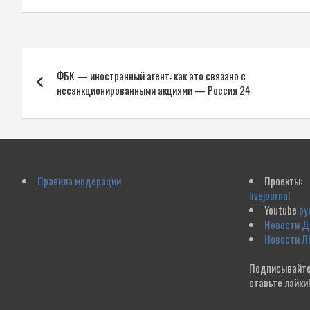
Навигация
ФБК — иностранный агент: как это связано с
по
несанкционированными акциями — Россия 24
записям
Правила модерации
Проекты:
livejournal
Youtube
ру
Новости 
Новости Л
Подписывайте
ставьте лайки