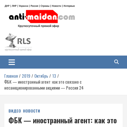
Перейти
к
содержимому
Антимайдан: Гражданская война
На сайте 'Антимайдан' вы найдете самые свежие новости и аналитику о
гражданской войне на Украине, включая события в Новороссии, ДНР,
на Украине
ЛНР и других регионах.
Главная
2019
Октябрь
13
ФБК — иностранный агент: как это связано с
несанкционированными акциями — Россия 24
ВИДЕО
НОВОСТИ
ФБК — иностранный агент: как это