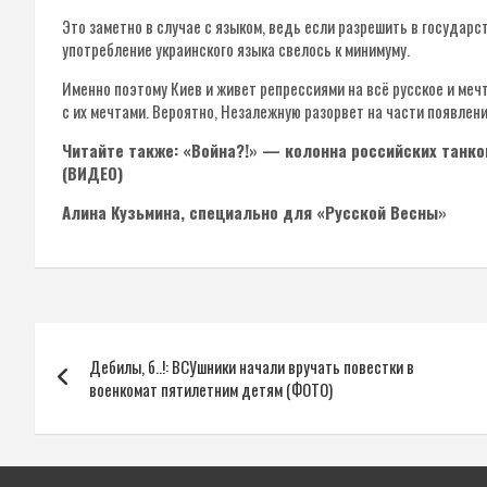
Это заметно в случае с языком, ведь если разрешить в государст
употребление украинского языка свелось к минимуму.
Именно поэтому Киев и живет репрессиями на всё русское и меч
с их мечтами. Вероятно, Незалежную разорвет на части появлени
Читайте также: «Война?!» — колонна российских танко
(ВИДЕО)
Алина Кузьмина, специально для «Русской Весны»
Навигация
Дебилы, б..!: ВСУшники начали вручать повестки в
по
военкомат пятилетним детям (ФОТО)
записям