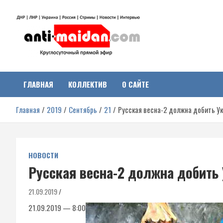
Перейти
к
содержимому
Антимайдан:
На сайте 'Антимайдан' вы найдете самые свежие новости и аналитик
о гражданской войне на Украине, включая события в Новороссии,
ДНР, ЛНР и других регионах.
ГЛАВНАЯ
КОЛЛЕКТИВ
О САЙТЕ
Гражданская война на
Главная
2019
Сентябрь
21
Русская весна-2 должна добить У
Украине
НОВОСТИ
Русская весна-2 должна добить
21.09.2019
21.09.2019 — 8:00