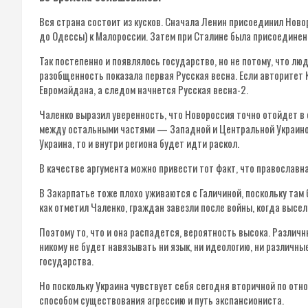
Вся страна состоит из кусков. Сначала Ленин присоединил Новор
до Одессы) к Малороссии. Затем при Сталине была присоединен
Так постепенно и появлялось государство, но не потому, что л
разобщенность показала первая Русская весна. Если авторитет К
Евромайдана, а следом начнется Русская весна-2.
Чаленко выразил уверенность, что Новороссия точно отойдет в с
между остальными частями — Западной и Центральной Украиной
Украина, то и внутри региона будет идти раскол.
В качестве аргумента можно привести тот факт, что православн
В Закарпатье тоже плохо уживаются с Галичиной, поскольку там 
как отметил Чаленко, граждан завезли после войны, когда высе
Поэтому то, что и она распадется, вероятность высока. Различн
никому не будет навязывать ни язык, ни идеологию, ни различн
государства.
Но поскольку Украина чувствует себя сегодня вторичной по отн
способом существования агрессию и путь экспансиониста.