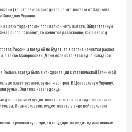
оссию (то, что сейчас находится на юго-востоке от Харькова
а Западная Украина.
юди на этих территориях порывались жить вместе. Общественную
иева снова ослабнет, то начнется разложение, как в период
остав России, а когда её не будет, то в стране начнется раскол
, а также Малороссией. Даже если останется одна Западная
ая Волынь всегда была в конфронтации с католической Галичиной.
больше живет русинов, румын и венгров. В Центральную Украину,
лили румын. Они тоже незападенцы.
ые диаспоры могу существовать только в том виде, если никто
ые союзы. Иными словами, существовать в виде нейтрального
ошению к русской культуре, то государство видит единственным