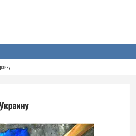
у
краину
 Украину