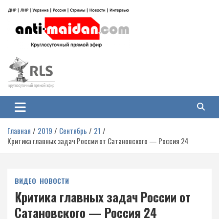
Перейти
к
содержимому
Антимайдан: Гражданская война
На сайте 'Антимайдан' вы найдете самые свежие новости и аналитику о
гражданской войне на Украине, включая события в Новороссии, ДНР,
на Украине
ЛНР и других регионах.
Главная
2019
Сентябрь
21
Критика главных задач России от Сатановского — Россия 24
ВИДЕО
НОВОСТИ
Критика главных задач России от
Сатановского — Россия 24