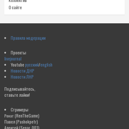
Коллектив
О сайте
Правила модерации
Проекты:
livejournal
Youtube
русский
/
english
Новости ДНР
Новости ЛНР
Подписывайтесь,
ставьте лайки!
Стримеры:
(RenTheGame)
Ренат
Павел
(Pashokpetr)
Алексей
(Separ_001)