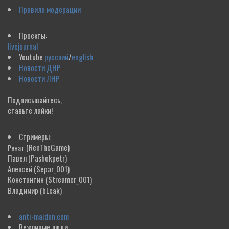
Правила модерации
Проекты:
livejournal
Youtube
русский
/
english
Новости ДНР
Новости ЛНР
Подписывайтесь,
ставьте лайки!
Стримеры:
(RenTheGame)
Ренат
Павел
(Pashokpetr)
Алексей
(Separ_001)
Константин
(Streamer_001)
Владимир
(bLeak)
anti-maidan.com
Вежливые люди