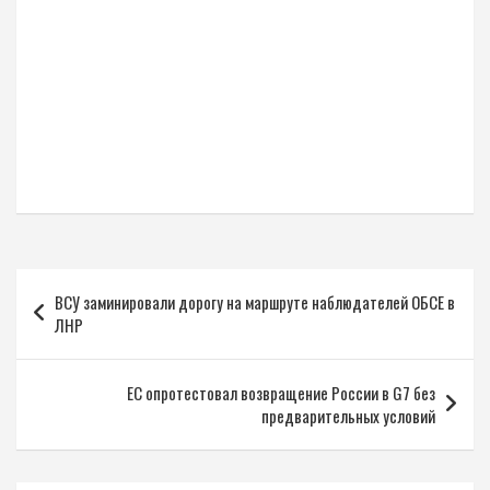
Навигация
ВСУ заминировали дорогу на маршруте наблюдателей ОБСЕ в
по
ЛНР
записям
ЕС опротестовал возвращение России в G7 без
предварительных условий