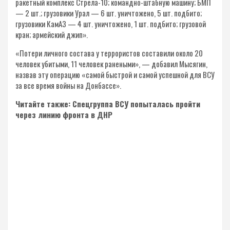
ракетный комплекс Стрела-10; командно-штабную машину; БМП
— 2 шт.; грузовики Урал — 6 шт. уничтожено, 5 шт. подбито;
грузовики КамАЗ — 4 шт. уничтожено, 1 шт. подбито; грузовой
кран; армейский джип».
«Потери личного состава у террористов составили около 20
человек убитыми, 11 человек ранеными», — добавил Мысягин,
назвав эту операцию «самой быстрой и самой успешной для ВСУ
за все время войны на Донбассе».
Читайте также: Спецгруппа ВСУ попыталась пройти
через линию фронта в ДНР