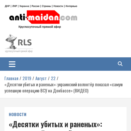
Перейти
к
содержимому
Антимайдан: Гражданская война
На сайте 'Антимайдан' вы найдете самые свежие новости и аналитику о
гражданской войне на Украине, включая события в Новороссии, ДНР,
на Украине
ЛНР и других регионах.
Главная
2019
Август
22
«Десятки убитых и раненых»: украинский волонтёр показал «самую
успешную операцию ВСУ на Донбассе» (ВИДЕО)
НОВОСТИ
«Десятки убитых и раненых»: