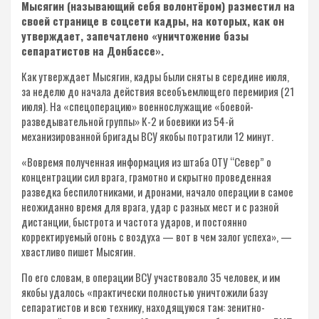
Мысягин (называющий себя волонтёром) разместил на
своей странице в соцсети кадры, на которых, как он
утверждает, запечатлено «уничтожение базы
сепаратистов на Донбассе».
Как утверждает Мысягин, кадры были сняты в середине июля,
за неделю до начала действия всеобъемлющего перемирия (21
июля). На «спецоперацию» военнослужащие «боевой-
разведывательной группы» К-2 и боевики из 54-й
механизированной бригады ВСУ якобы потратили 12 минут.
«Вовремя полученная информация из штаба ОТУ “Север” о
концентрации сил врага, грамотно и скрытно проведенная
разведка беспилотниками, и дронами, начало операции в самое
неожиданно время для врага, удар с разных мест и с разной
дистанции, быстрота и частота ударов, и постоянно
корректируемый огонь с воздуха — вот в чем залог успеха», —
хвастливо пишет Мысягин.
По его словам, в операции ВСУ участвовало 35 человек, и им
якобы удалось «практически полностью уничтожили базу
сепаратистов и всю технику, находящуюся там: зенитно-