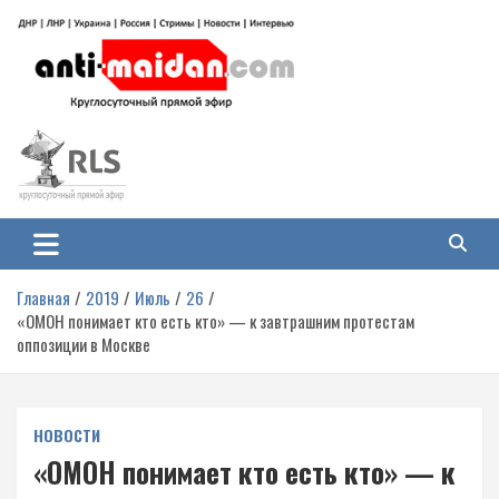
Перейти
к
содержимому
Антимайдан: Гражданская война
На сайте 'Антимайдан' вы найдете самые свежие новости и аналитику о
гражданской войне на Украине, включая события в Новороссии, ДНР,
на Украине
ЛНР и других регионах.
Главная
2019
Июль
26
«ОМОН понимает кто есть кто» — к завтрашним протестам
оппозиции в Москве
НОВОСТИ
«ОМОН понимает кто есть кто» — к