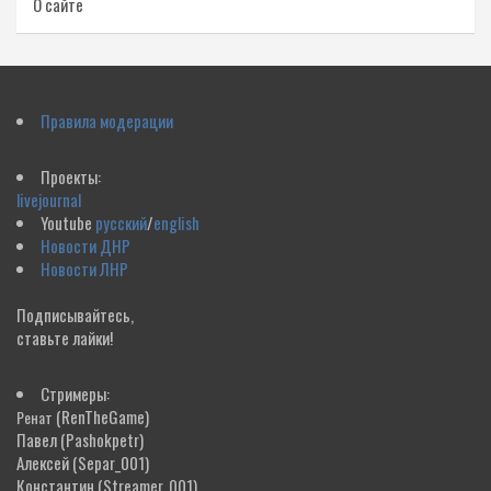
О сайте
Правила модерации
Проекты:
livejournal
Youtube
русский
/
english
Новости ДНР
Новости ЛНР
Подписывайтесь,
ставьте лайки!
Стримеры:
(RenTheGame)
Ренат
Павел
(Pashokpetr)
Алексей
(Separ_001)
Константин
(Streamer_001)