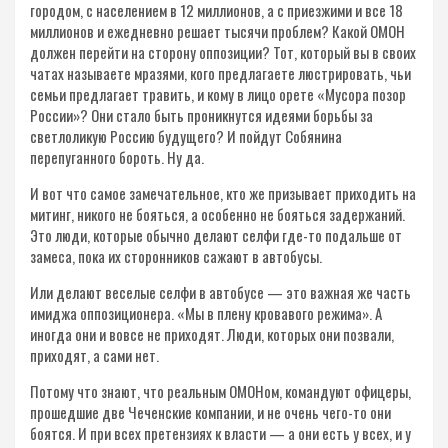
городом, с населением в 12 миллионов, а с приезжими и все 18
миллионов и ежедневно решает тысячи проблем? Какой ОМОН
должен перейти на сторону оппозиции? Тот, который вы в своих
чатах называете мразями, кого предлагаете люстрировать, чьи
семьи предлагает травить, и кому в лицо орете «Мусора позор
России»? Они стало быть проникнутся идеями борьбы за
светлоликую Россию будущего? И пойдут Собянина
перепуганного бороть. Ну да.
И вот что самое замечательное, кто же призывает приходить на
митинг, никого не бояться, а особенно не бояться задержаний.
Это люди, которые обычно делают селфи где-то подальше от
замеса, пока их сторонников сажают в автобусы.
Или делают веселые селфи в автобусе — это важная же часть
имиджа оппозиционера. «Мы в плену кровавого режима». А
иногда они и вовсе не приходят. Люди, которых они позвали,
приходят, а сами нет.
Потому что знают, что реальным ОМОНом, командуют офицеры,
прошедшие две Чеченские компании, и не очень чего-то они
боятся. И при всех претензиях к власти — а они есть у всех, и у