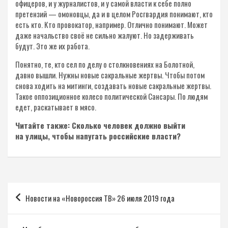
офицеров, и у журналистов, и у самой власти к себе полно
претензий — омоновцы, да и в целом Росгвардия понимают, кто
есть кто. Кто провокатор, например. Отлично понимают. Может
даже начальство своё не сильно жалуют. Но задерживать
будут. Это же их работа.
Понятно, те, кто сел по делу о столкновениях на Болотной,
давно вышли. Нужны новые сакральные жертвы. Чтобы потом
снова ходить на митинги, создавать новые сакральные жертвы.
Такое оппозиционное колесо политической Сансары. По людям
едет, раскатывает в мясо.
Читайте также: Сколько человек должно выйти
на улицы, чтобы напугать российские власти?
Навигация
Новости на «Новороссия ТВ» 26 июля 2019 года
по
записям