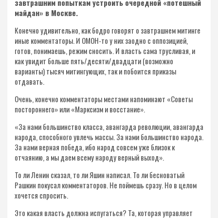
завтрашним попыткам устроить очередной «потешный
майдан» в Москве.
Конечно удивительно, как бодро говорят о завтрашнем митинге
иные комментаторы. И ОМОН-то у них заодно с оппозицией,
готов, понимаешь, режим сносить. И власть сама трусливая, и
как увидит больше пять/десяти/двадцати (возможно
варианты) тысяч митингующих, так и побоится приказы
отдавать.
Очень, конечно комментаторы местами напоминают «Советы
постороннего» или «Марксизм и восстание».
«За нами большинство класса, авангарда революции, авангарда
народа, способного увлечь массы. За нами большинство народа.
За нами верная победа, ибо народ совсем уже близок к
отчаянию, а мы даем всему народу верный выход».
То ли Ленин сказал, то ли Яшин написал. То ли бесноватый
Рашкин покусал комментаторов. Не поймешь сразу. Но в целом
хочется спросить.
Это какая власть должна испугаться? Та, которая управляет