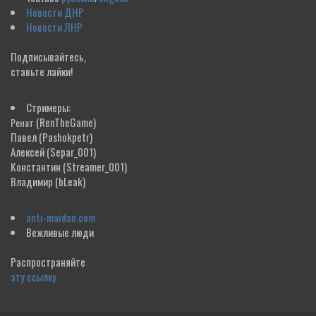
Новости ДНР
Новости ЛНР
Подписывайтесь,
ставьте лайки!
Стримеры:
(RenTheGame)
Ренат
Павел
(Pashokpetr)
Алексей
(Separ_001)
Константин
(Streamer_001)
Владимир
(bLeak)
anti-maidan.com
Вежливые люди
Распространяйте
эту ссылку