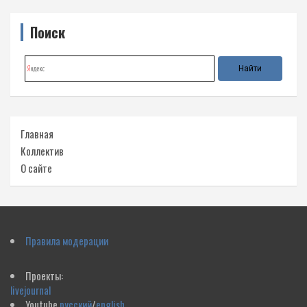
Поиск
Главная
Коллектив
О сайте
Правила модерации
Проекты:
livejournal
Youtube
русский
/
english