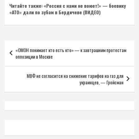
Читайте также: «Россия с нами не воюет!» — боевику
«АТО» дали по зубам в Бердичеве (ВИДЕО)
Навигация
«ОМОН понимает кто есть кто» — к завтрашним протестам
по
оппозиции в Москве
записям
МВФ не согласится на снижение тарифов на газ для
украинцев, — Гройсман