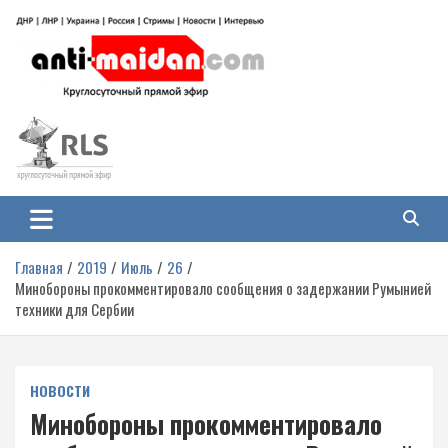
Перейти
к
содержимому
Антимайдан: Гражданская война
На сайте 'Антимайдан' вы найдете самые свежие новости и аналитику о
гражданской войне на Украине, включая события в Новороссии, ДНР,
на Украине
ЛНР и других регионах.
Главная
2019
Июль
26
Минобороны прокомментировало сообщения о задержании Румынией
техники для Сербии
НОВОСТИ
Минобороны прокомментировало