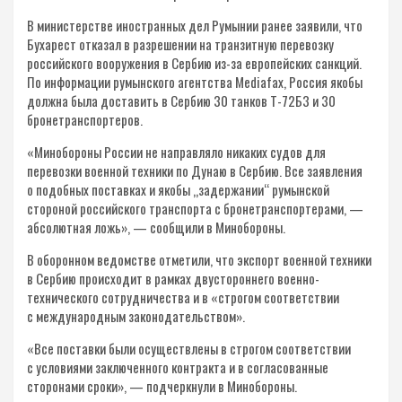
В министерстве иностранных дел Румынии ранее заявили, что
Бухарест отказал в разрешении на транзитную перевозку
российского вооружения в Сербию из-за европейских санкций.
По информации румынского агентства Mediafax, Россия якобы
должна была доставить в Сербию 30 танков Т-72Б3 и 30
бронетранспортеров.
«Минобороны России не направляло никаких судов для
перевозки военной техники по Дунаю в Сербию. Все заявления
о подобных поставках и якобы „задержании“ румынской
стороной российского транспорта с бронетранспортерами, —
абсолютная ложь», — сообщили в Минобороны.
В оборонном ведомстве отметили, что экспорт военной техники
в Сербию происходит в рамках двустороннего военно-
технического сотрудничества и в «строгом соответствии
с международным законодательством».
«Все поставки были осуществлены в строгом соответствии
с условиями заключенного контракта и в согласованные
сторонами сроки», — подчеркнули в Минобороны.